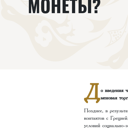
МОНЕТЫ?
Д
о введения 
меновая торг
Позднее, в результ
контактов с Грецие
условий социально-э