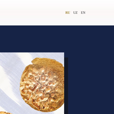
RU
UZ
EN
и
Видеолекторий