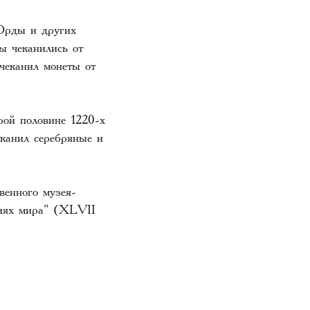
Орды и других
ы чеканились от
еканил монеты от
ой половине 1220-х
канил серебряные и
венного музея-
ниях мира" (XLVII