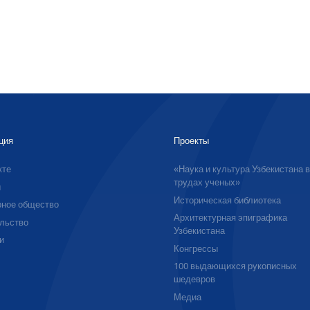
ция
Проекты
кте
«Наука и культура Узбекистана 
трудах ученых»
ы
Историческая библиотека
ное общество
Архитектурная эпиграфика
льство
Узбекистана
и
Конгрессы
100 выдающихся рукописных
шедевров
Медиа