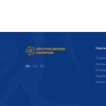
Навига
О прое
Автор
RU
UZ
EN
Всемир
Издате
Новост