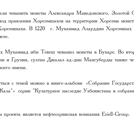
али чеканить монеты Александра Македонского, Золотой 
риод правления Хорезмшахов на территории Хорезма монет
орезмшаха. В 1220 г. Мухаммад Алауддин Хорезмшах ч
езе.
х Мухаммад ибн Текеш чеканил монеты в Бухаре. Во втор
дии и Грузии, султан Джалал ад-дин Мангуберды также че
воего имени.
ться с темой можно в книге-альбоме
«Собрание Государст
Кала"»
серии "Культурное наследие Узбекистана в собра
проекта является нефтесервисная компания Eriell-Group.