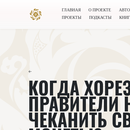
ГЛАВНАЯ
О ПРОЕКТЕ
АВТ
ПРОЕКТЫ
ПОДКАСТЫ
КНИ
Главная
О проекте
Авторы
Всемирное общест
←
КОГДА ХОРЕ
ПРАВИТЕЛИ 
ЧЕКАНИТЬ С