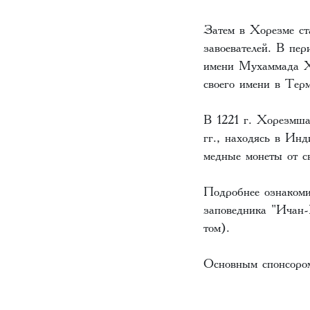
Затем в Хорезме ст
завоевателей. В пе
имени Мухаммада Х
своего имени в Терм
В 1221 г. Хорезмша
гг., находясь в Ин
медные монеты от с
Подробнее ознакоми
заповедника "Ичан-
том).
Основным спонсором 