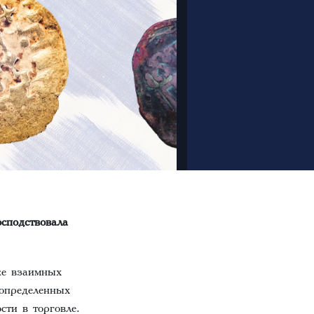
сподствовала
же взаимных
 определенных
сти в торговле.