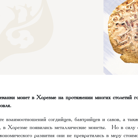
чеканки монет в Хорезме на протяжении многих столетий го
овля.
ате взаимоотношений согдийцев, бактрийцев и саков, а так
й, в Хорезме появились металлические монеты. Но в силу
кономического развития они не превратились в меру стоимо