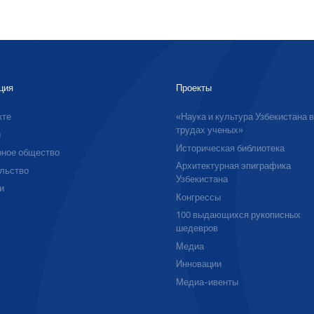
ция
Проекты
кте
«Наука и культура Узбекистана 
трудах ученых»
ы
Историческая библиотека
ное общество
Архитектурная эпиграфика
льство
Узбекистана
и
Конгрессы
100 выдающихся рукописных
шедевров
Медиа
Инновации
Медиа-ивенты