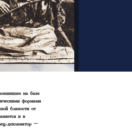
возникшее на базе
этическими формами
ной близости от
аняется и в
вец-декламатор –