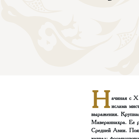
Н
ачиная с Х 
ислама мис
выражения. Крупная
Мавераннахра. Ее р
Средней Азии. Появ
каввал; формируютс