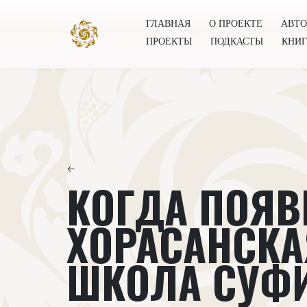
ГЛАВНАЯ
О ПРОЕКТЕ
АВТ
ПРОЕКТЫ
ПОДКАСТЫ
КНИ
Главная
О проекте
Авторы
Всемирное общест
←
КОГДА ПОЯВ
ХОРАСАНСКА
ШКОЛА СУФ