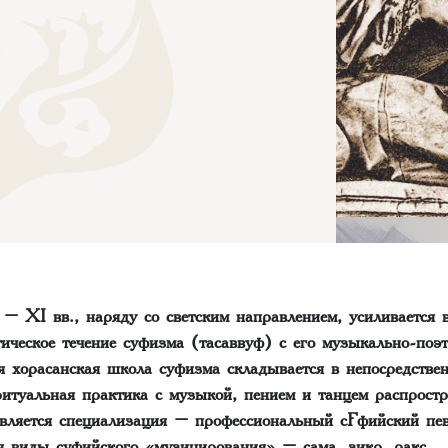
– XI вв., наряду со светским направлением, усиливается 
тическое течение суфизма (тасаввуф) с его музыкально-по
 хорасанская школа суфизма складывается в непосредствен
итуальная практика с музыкой, пением и танцем распростр
ляется специализация – профессиональный сўфийский пе
я виды суфийского «музицирования» – сама, зикр, ракс.