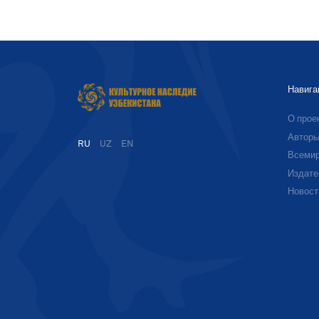
Навига
О прое
Автор
RU
UZ
EN
Всемир
Издате
Новост