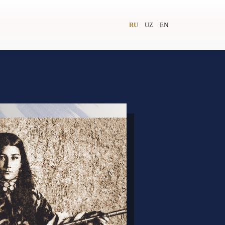
RU
UZ
EN
и
Видеолекторий