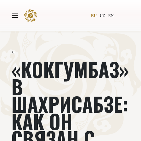
RU
UZ
EN
←
«КОКГУМБАЗ»
Главная
О проекте
Авторы
Всемирное общество
В
Издательство
Новости
ШАХРИСАБЗЕ:
Проекты
Подкасты
КАК ОН
Книги
Видеолекторий
СВЯЗАН С