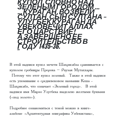
КУПОЛ, СЛОВНО НАД
ЗЕЛЕНЫМ ГОРОДОМ …
... КУРАГАН, ВОЗВЕЛИ
СУЛТАН, СЫН СУЛТАНА –
УЛУГБЕК КУРАГАН ДА
УВЕКОВЕЧИТ АЛЛАХ
ЕГО ЦАРСТВИЕ!
А ЗАВЕРШЕНО ЕЕ
СТРОИТЕЛЬСТВО В
ГОДУ 1435-36.
В этой надписи купол мечети Шахрисабза сравнивается с
куполом гробницы Пророка – Раузая Мутаххары.
Потому что этот купол зеленый. Также в этой надписи
есть упоминание о средневековом названии Кеша -
Шахрисабз, что означает «Зеленый город». В этой
надписи имя Мирзо Улугбека выделено желтыми буквами
(«под золото»).
Подробнее ознакомиться с темой можно в книге-
альбоме
«Архитектурная эпиграфика Узбекистана»,