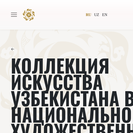
RU
UZ
EN
←
КОЛЛЕКЦИЯ
Главная
О проекте
Авторы
Всемирное общество
ИСКУССТВА
Издательство
Новости
УЗБЕКИСТАНА В
Проекты
Подкасты
НАЦИОНАЛЬН
Книги
Видеолекторий
ХУДОЖЕСТВЕН