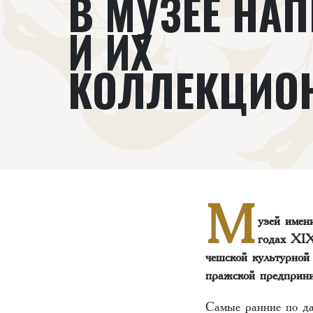
В МУЗЕЕ НАП
И ИХ
КОЛЛЕКЦИО
М
узей имен
годах ХIХ
чешской культурной
пражской предприн
Самые ранние по д