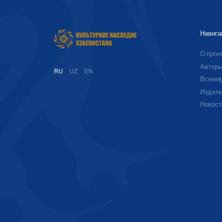
Навига
О прое
Автор
RU
UZ
EN
Всемир
Издате
Новост