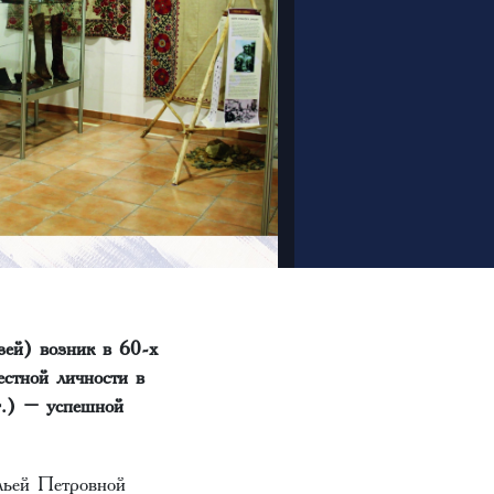
ей) возник в 60-х
стной личности в
г.) – успешной
льей Петровной