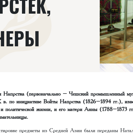
РСТЕК,
НЕРЫ
и Напрстка (первоначально – Чешский промышленный муз
 в. по инициативе Войты Напрстка (1826–1894 гг.), изве
 и политической жизни, и его матери Анны (1788–1873 г
имательницы.
атировке предметы из Средней Азии были переданы Ната