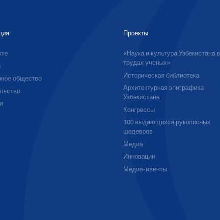
ция
Проекты
кте
«Наука и культура Узбекистана 
трудах ученых»
ы
Историческая библиотека
ное общество
Архитектурная эпиграфика
льство
Узбекистана
и
Конгрессы
100 выдающихся рукописных
шедевров
Медиа
Инновации
Медиа-ивенты