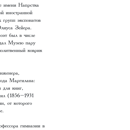
е имени Напрстка
ой иностранной
 групп экспонатов
Юлиуса Зейера.
оэт был в числе
едал Музею пару
молитвенный коврик
нженера,
рода Маргилана:
 для книг,
пил (1856–1931
н, от которого
е.
офессора гимназии в