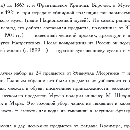
на) до 1863 г. и Франтишеком Кратким. Впрочем, в Музе
 в 1921 г. при передаче обширной коллекции так называем
кого музея (ныне Национальный музей). Из самых ранних
период его работы составляли предметы, полученные от 
1901 гг.) – известный чешский прозаик, драматург и п
ругов Напрстковых. После возвращения из России он пер
воей жизни (в 1899 г.) – нуратинскую вышивку сузани и 
лучил набор из 24 предметов от Эмануэла Меерганса – и
ии. Главным образом это были предметы из узбекского го
ия, одежда и обувь, письменные принадлежности, закладки
г. несколько предметов Музею подарил инженер M. Шкор
ал в Мары. Это головной убор, чашка из тыквянки и калья
 часть – емкость для воды из тыквянки в латунном футляр
лучил в дар несколько предметов от Вацлава Крачмера, пр