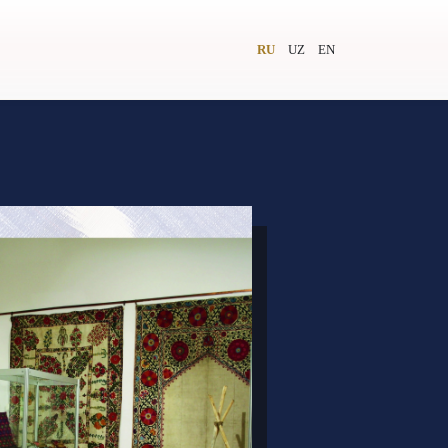
RU
UZ
EN
и
Видеолекторий