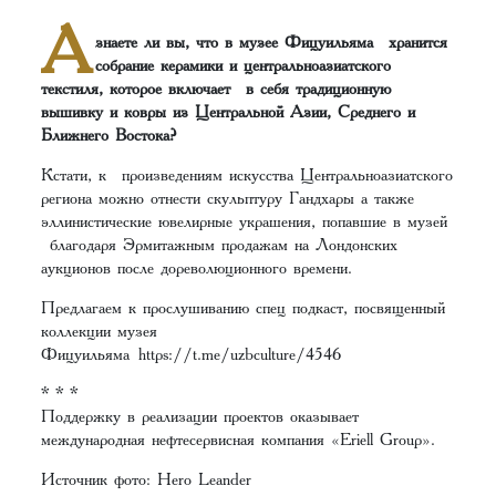
А
знаете ли вы, что в музее Фицуильяма хранится
собрание керамики и центральноазиатского
текстиля, которое включает в себя традиционную
вышивку и ковры из Центральной Азии, Среднего и
Ближнего Востока?
Кстати, к произведениям искусства Центральноазиатского
региона можно отнести скульптуру Гандхары а также
эллинистические ювелирные украшения, попавшие в музей
благодаря Эрмитажным продажам на Лондонских
аукционов после дореволюционного времени.
Предлагаем к прослушиванию спец подкаст, посвященный
коллекции музея
Фицуильяма
https://t.me/uzbculture/4546
* * *
Поддержку в реализации проектов оказывает
международная нефтесервисная компания «Eriell Group».
Источник фото: Hero Leander