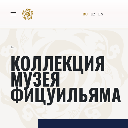
RU
UZ
EN
←
КОЛЛЕКЦИЯ
Главная
О проекте
Авторы
Всемирное общество
МУЗЕЯ
Издательство
Новости
ФИЦУИЛЬЯМА
Проекты
Подкасты
Книги
Видеолекторий