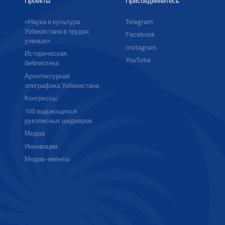
Проекты
Присоединяйтесь
«Наука и культура
Telegram
Узбекистана в трудах
Facebook
ученых»
Instagram
Историческая
YouTube
библиотека
Архитектурная
эпиграфика Узбекистана
Конгрессы
100 выдающихся
рукописных шедевров
Медиа
Инновации
Медиа-ивенты