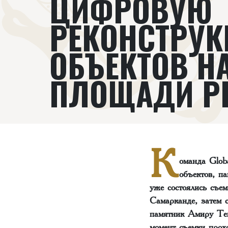
ЦИФРОВУЮ
РЕКОНСТРУ
ОБЪЕКТОВ Н
ПЛОЩАДИ Р
К
оманда Globa
объектов, п
уже состоялись съ
Самарканде, затем 
памятник Амиру Тем
момент съемки прох