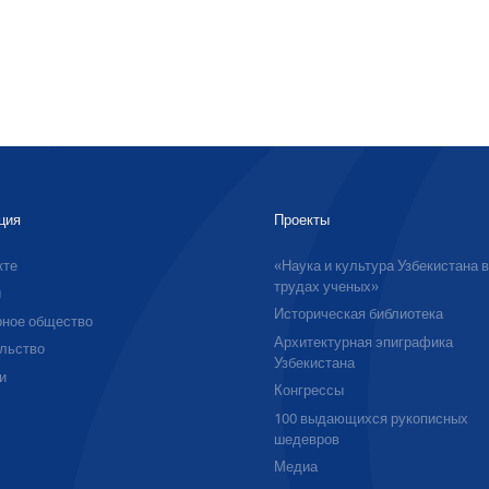
ция
Проекты
кте
«Наука и культура Узбекистана 
трудах ученых»
ы
Историческая библиотека
ное общество
Архитектурная эпиграфика
льство
Узбекистана
и
Конгрессы
100 выдающихся рукописных
шедевров
Медиа