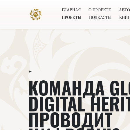
ГЛАВНАЯ
О ПРОЕКТЕ
АВТ
ПРОЕКТЫ
ПОДКАСТЫ
КНИ
Главная
О проекте
Авторы
Всемирное общест
←
КОМАНДА GL
DIGITAL HERI
ПРОВОДИТ