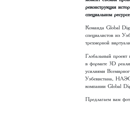
реконструкция исто
специальном ресурсе
Команда Global Digi
специалистов из Узб
трехмерной виртуал
Глобальный проект 
в формате 3D реали
усилиями Всемирног
Узбекистана, НАЭС
компании Global Di
Предлагаем вам фот