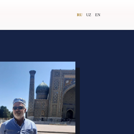
RU
UZ
EN
и
Видеолекторий