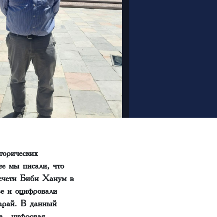
торических
ее мы писали, что
ечети Биби Ханум в
зе и оцифровали
арай
.
В данный
ена цифровая