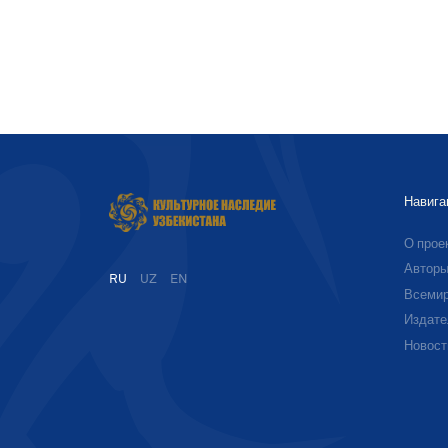
Навига
О прое
Автор
RU
UZ
EN
Всемир
Издате
Новост