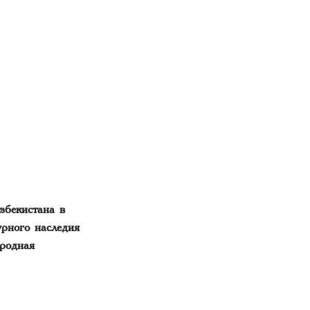
збекистана в
урного наследия
родная