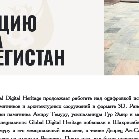
КЦИЮ
А
ЕГИСТАН
l Digital Heritage продолжает работать над оцифровкой ис
амятников и архитектурных сооружений в формате 3D.
Ран
емки памятника Амиру Темуру, усыпальницы Гур Эмир и м
специалисты Global Digital Heritage побывали в Шахрисаб
уру и его мемориальный комплекс, а также Дворец Ак-С
одят на площади Регистан. После того, как будет провед