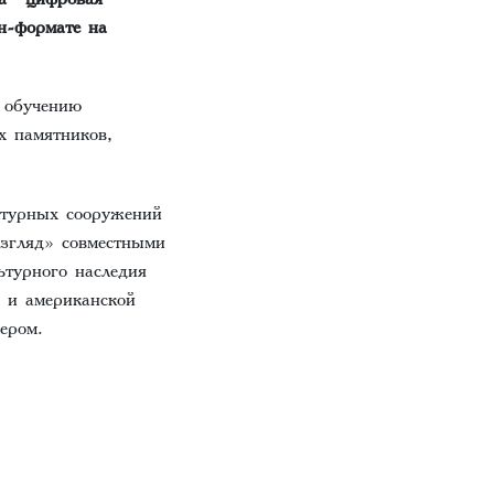
н-формате на
к обучению
х памятников,
ктурных сооружений
згляд» совместными
ьтурного наследия
 и американской
ером.