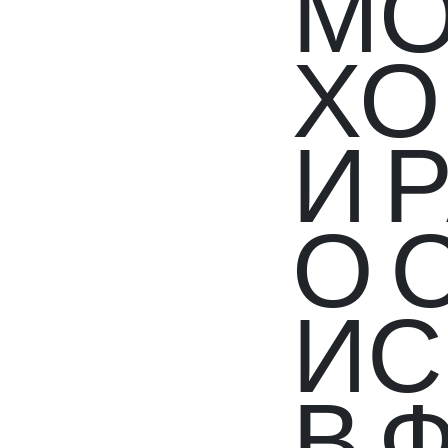
МО
ХО
И 
О 
ИС
В 