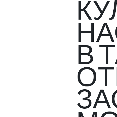
КУ
НА
В 
ОТ
ЗА