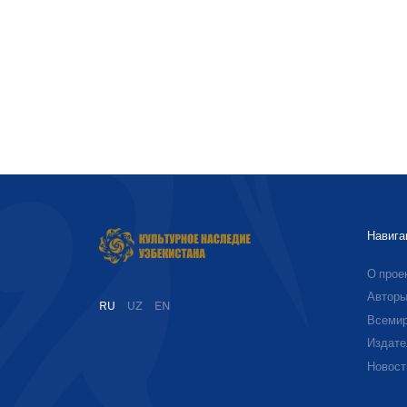
Навига
О прое
Автор
RU
UZ
EN
Всемир
Издате
Новост