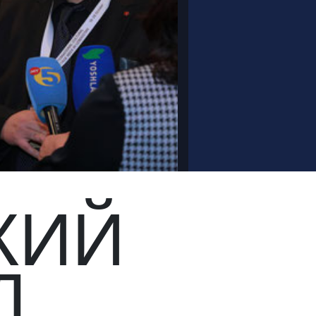
КИЙ
Д