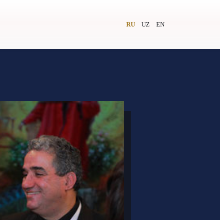
RU
UZ
EN
и
Видеолекторий