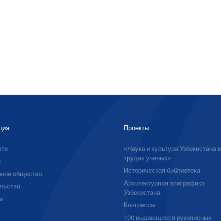
ция
Проекты
кте
«Наука и культура Узбекистана 
трудах ученых»
ы
Историческая библиотека
ное общество
Архитектурная эпиграфика
льство
Узбекистана
и
Конгрессы
100 выдающихся рукописных