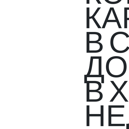
КА
В 
ДО
В 
НЕ