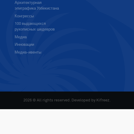
Архитектурная
эпиграфика Узбекистана
Конгрессы
100 выдающихся
рукописных шедевров
Медиа
Инновации
Медиа-ивенты
2026 © All rights reserved. Developed by
Kifreez
.