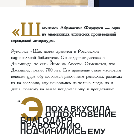
«Ш
ах-наме» Абулкасима Фирдоуси — одно
из знаменитых эпических произведений
персидской литературы.
Рукопись «Шах-наме» хранится в Российской
национальной библиотеке. Он содержит рассказ о
Джамшиде, то есть Йиме из Авесты. Отмечается, что
Джамшид правил 700 лет. Его правление стало «золотым
веком»: царь обучал людей различным ремеслам, разделил
их на сословия, ему покорились не только люди, но и
дивы, поэтому на земле воцарился мир и процветание:
Э
ПОХА ВКУСИЛА
ОТДОХНОВЕНИЕ
БЛАГОДАРЯ
ПРАВОСУДИЮ,
ПОДЧИНИЛИСЬ ЕМУ