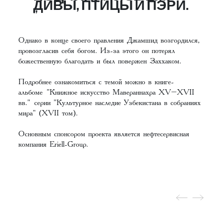
ДИВЫ, ПТИЦЫ И ПЭРИ.
Однако в конце своего правления Джамшид возгордился,
провозгласив себя богом. Из-за этого он потерял
божественную благодать и был повержен Заххаком.
Подробнее ознакомиться с темой можно в книге-
альбоме
"Книжное искусство Мавераннахра XV–XVII
вв."
серии "Культурное наследие Узбекистана в собраниях
мира" (XVII том).
Основным спонсором проекта является нефтесервисная
компания Eriell-Group.