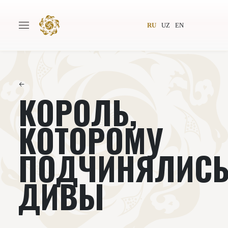
RU
UZ
EN
←
КОРОЛЬ,
Главная
О проекте
Авторы
Всемирное общество
КОТОРОМУ
Издательство
Новости
ПОДЧИНЯЛИС
Проекты
Подкасты
ДИВЫ
Книги
Видеолекторий