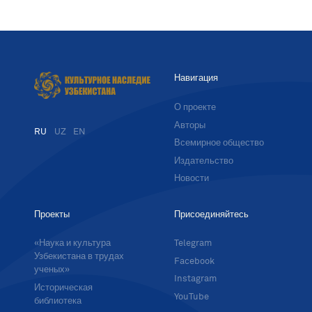
Навигация
О проекте
Авторы
RU
UZ
EN
Всемирное общество
Издательство
Новости
Проекты
Присоединяйтесь
«Наука и культура
Telegram
Узбекистана в трудах
Facebook
ученых»
Instagram
Историческая
YouTube
библиотека