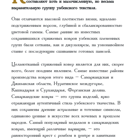
составляют хоть и малочисленную, но весьма
выразительную группу узбекского текстиля.
Они отличаются высокой плотностью вязки, идеально
подстриженным ворсом, глубиной и сбалансированностью
цветовой гаммы. Самые ранние из известных
сохранившихся стриженых ковров узбекских племенных
групп были сотканы, как и джульхирсы, на узконавойном
станке с последующим сшиванием готовых панелей.
Цельнотканый стриженый ковер является для них, скорее
всего, более поздним явлением. Самые известные районы
производства ковров этого вида – Самаркандская и
Джизакская области, Нуратинское междугорье,
Кашкадарья и Сурхандарья, Ферганская долина.
Самаркандские ковры – это группа изделий, ярко
отражающая аутентичный стиль узбекского ткачества. В
них сохранены древние астральные и тотемные символы,
одинаково ценные в искусстве всех кочевых в прошлом
народов. Самый популярный медальон в самаркандских
коврах, имеющий различные вариации, – это
равносторонний крест с ромбом в центре и завитками