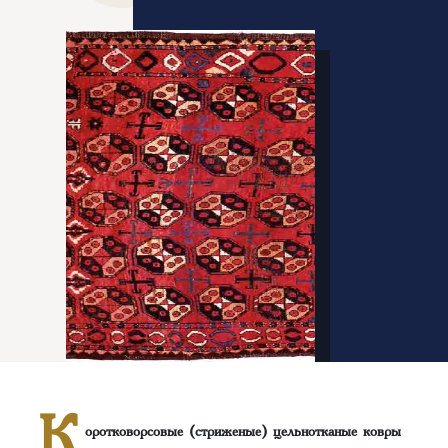
К
оротковорсовые (стриженые) цельнотканые ковры