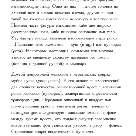
напоминающие птиц. Одна из них – птичья головка на
длинной шее и сильно покатых плечах, другая – при
такой же головке имеет более короткую и толстую шею.
Нижняя часть фигуры напоминает либо две широко
расставленные ноги, либо широкое основание или тело.
Эту фигуру иногда заменяли изображением пары рогов.
...Название этих элементов – куш (птица) или кучкорак
(рога). Некоторые мастерицы, осмысляя эти мотивы
заново, по внешнему сходству называют их чомыч
(ковшик с длинной ручкой) и самовар».
Другой популярный медальон в нуратинских коврах –
муйиз нуска (узор рогов). В его основе – классический
для степного искусства равносторонний крест с завитками
рогов кайкалак (кучкорак), подвергшийся определенной
трансформации. Передавая вписанный в квадрат или
прямоугольник крест с завитками рогов, ткачихи с
помощью цвета акцентируют внимание именно на фоне
между лучами креста, что придает рисунку совершенно
новое звучание: фон становится узором, а узор – фоном.
Стриженые ковры выделывали и кунграты.