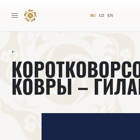
RU
UZ
EN
←
КОРОТКОВОРС
Главная
О проекте
Авторы
Всемирное общество
КОВРЫ – ГИЛ
Издательство
Новости
Проекты
Подкасты
Книги
Видеолекторий