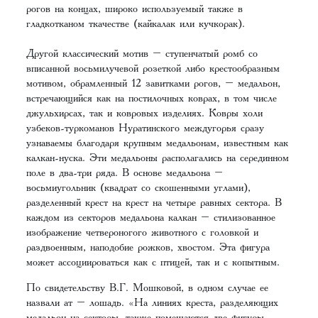
рогов на концах, широко используемый также в
гладкотканом ткачестве (кайкалак или кучкорак).
Другой классический мотив – ступенчатый ромб со
вписанной восьмилучевой розеткой либо крестообразным
мотивом, обрамленный 12 завитками рогов, – медальон,
встречающийся как на постилочных коврах, в том числе
джульхирсах, так и ковровых изделиях. Ковры холи
узбеков-туркоманов Нуратинского междугорья сразу
узнаваемы благодаря крупным медальонам, известным как
калкан-нуска. Эти медальоны располагались на серединном
поле в два-три ряда. В основе медальона –
восьмиугольник (квадрат со скошенными углами),
разделенный крест на крест на четыре равных сектора. В
каждом из секторов медальона калкан – стилизованное
изображение четвероногого животного с головкой и
раздвоенным, наподобие рожков, хвостом. Эта фигура
может ассоциироваться как с птицей, так и с копытным.
По свидетельству В.Г. Мошковой, в одном случае ее
назвали ат – лошадь. «На линиях креста, разделяющих
медальон на секторы, также помещаются две фигуры,