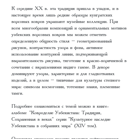
К середине ХХ в. эта традиция пришла в упадок, и в
настоящее время лишь редкие образцы кунгратских
ворсовых ковров украшают музейные коллекции. При
всем многообразии композиций и орнаментальных мотивов
узбекских ворсовых ковров мы можем отметить
определенную общность стиля – геометризованный
рисунок, контрастность узора и фона, активное
использование контурной линии, подчеркивающей
выразительность рисунка, тяготение к красно-коричневой в
сочетании с вкраплениями индиго гамме. В декоре
доминируют узоры, характерные и для гладкотканых
изделий, а в целом – типичные для культуры степного
мира: символы космогонии, тотемные знаки, племенные
тамги.
Подробнее ознакомиться с темой можно в книге-
альбоме
"Ковроделие Узбекистана: Традиция,
Сохраненная в веках"
серии "Культурное наследие
Узбекистана в собраниях мира" (XIV том).
Основным спонсором проекта является нефтесервисная