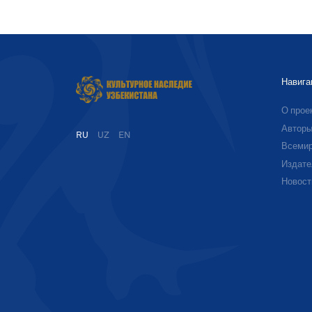
Навига
О прое
Автор
RU
UZ
EN
Всемир
Издате
Новост