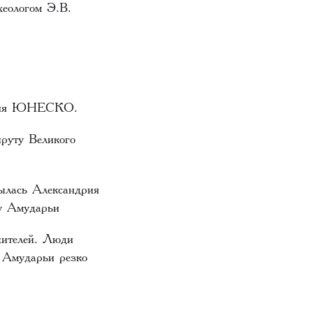
хеологом Э.В.
ледия ЮНЕСКО.
шруту Великого
рылась Александрия
гу Амударьи
жителей. Люди
ь Амударьи резко