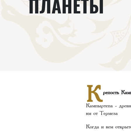
ПЛАНЕТЫ
К
репость Кам
Кампыртепа - древн
км от Термеза
Когда и кем открыт