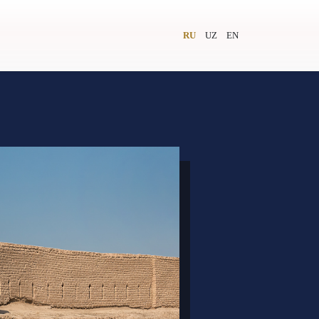
RU
UZ
EN
и
Видеолекторий