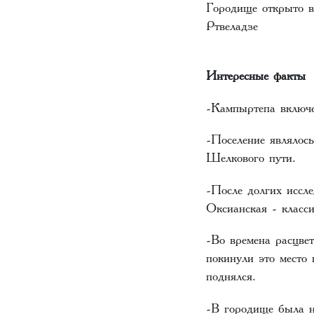
Городище открыто в
Ртвеладзе
Интересные факты
-Кампыртепа включ
-Поселение являлос
Шелкового пути.
-После долгих иссл
Оксианская - класс
-Во времена расцве
покинули это место 
поднялся.
-В городище была н