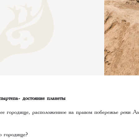
пыртепа- достояние планеты
ее городище, расположенное на правом побережье реки А
о городище?