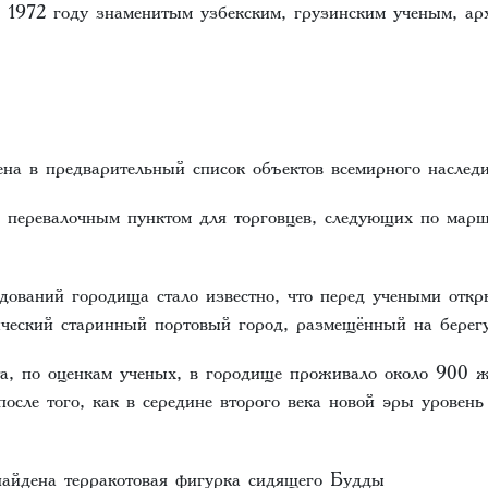
 1972 году знаменитым узбекским, грузинским ученым, ар
ена в предварительный список объектов всемирного нас
ь перевалочным пунктом для торговцев, следующих по мар
едований городища стало известно, что перед учеными отк
ический старинный портовый город, размещённый на бере
та, по оценкам ученых, в городище проживало около 900 
после того, как в середине второго века новой эры уровен
айдена терракотовая фигурка сидящего Будды