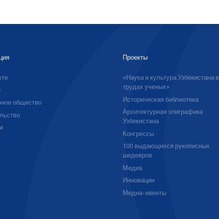
ция
Проекты
кте
«Наука и культура Узбекистана 
трудах ученых»
ы
Историческая библиотека
ное общество
Архитектурная эпиграфика
льство
Узбекистана
и
Конгрессы
100 выдающихся рукописных
шедевров
Медиа
Инновации
Медиа-ивенты