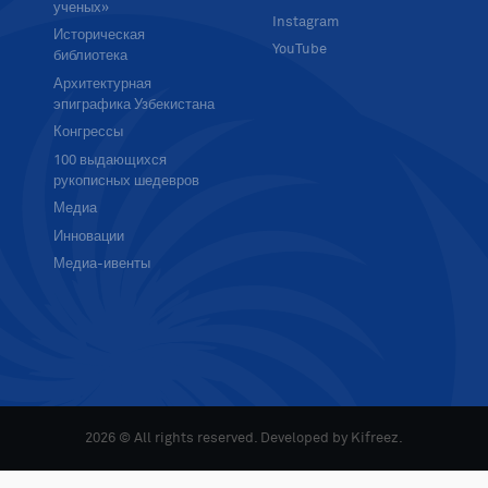
ученых»
Instagram
Историческая
YouTube
библиотека
Архитектурная
эпиграфика Узбекистана
Конгрессы
100 выдающихся
рукописных шедевров
Медиа
Инновации
Медиа-ивенты
2026 © All rights reserved. Developed by
Kifreez
.