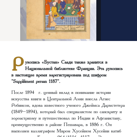
Р
укопись «Бустан» Саади также хранится в
Национальной библиотеке Франции. Эта рукопись
в настоящее время зарегистрирована под шифром
"Supplément persan 1187".
После 1894 г. ценный вклад в понимание истории
искусства книги в Центральной Азии внесла Агнес
Робинсон, вдова известного ученого Джеймса Дармстетера
(1849–1894), который был специалистом по санскриту и
зороастризму и путешествовал по Индии и Афганистану,
преимущественно в районе Пешавара, в 1886 г. Он
выполнен каллиграфом Миром Хусейном Хусейни катиб