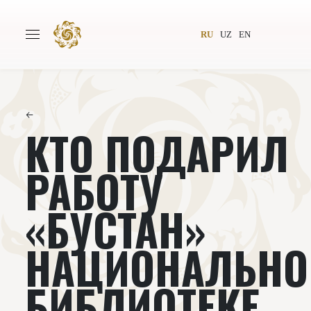
RU
UZ
EN
←
КТО ПОДАРИЛ
Главная
О проекте
Авторы
Всемирное общество
РАБОТУ
Издательство
Новости
«БУСТАН»
Проекты
Подкасты
НАЦИОНАЛЬНО
Книги
Видеолекторий
БИБЛИОТЕКЕ