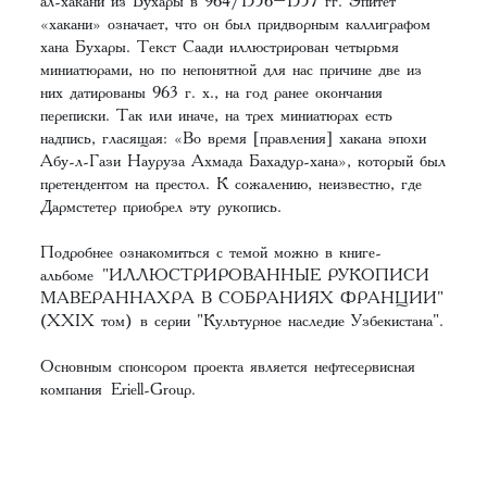
ал-хакани из Бухары в 964/1556–1557 гг. Эпитет
«хакани» означает, что он был придворным каллиграфом
хана Бухары. Текст Саади иллюстрирован четырьмя
миниатюрами, но по непонятной для нас причине две из
них датированы 963 г. х., на год ранее окончания
переписки. Так или иначе, на трех миниатюрах есть
надпись, гласящая: «Во время [правления] хакана эпохи
Абу-л-Гази Науруза Ахмада Бахадур-хана», который был
претендентом на престол. К сожалению, неизвестно, где
Дармстетер приобрел эту рукопись.
Подробнее ознакомиться с темой можно в книге-
альбоме
"ИЛЛЮСТРИРОВАННЫЕ РУКОПИСИ
МАВЕРАННАХРА В СОБРАНИЯХ ФРАНЦИИ"
(XXIX том)
в серии "Культурное наследие Узбекистана".
Основным спонсором проекта является нефтесервисная
компания
Eriell-Group
.