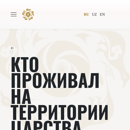
RU
UZ
EN
←
КТО
Главная
О проекте
Авторы
Всемирное общество
ПРОЖИВАЛ
Издательство
Новости
НА
Проекты
Подкасты
ТЕРРИТОРИИ
Книги
Видеолекторий
ЦАРСТВА