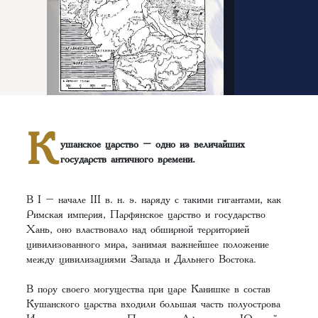
К
ушанское царство – одно из величайших
государств античного времени.
В I – начале III в. н. э. наряду с такими гигантами, как
Римская империя, Парфянское царство и государство
Хань, оно властвовало над обширной территорией
цивилизованного мира, занимая важнейшее положение
между цивилизациями Запада и Дальнего Востока.
В пору своего могущества при царе Канишке в состав
Кушанского царства входили большая часть полуострова