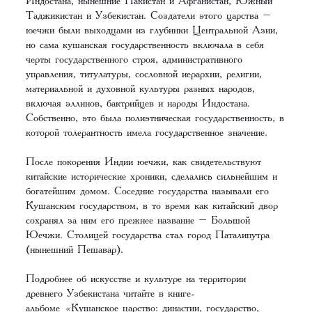
Индостана, нынешние Пакистан и Афганистан, Южный
Таджикистан и Узбекистан. Создатели этого царства –
юечжи были выходцами из глубинки Центральной Азии,
но сама кушанская государственность включала в себя
черты государственного строя, административного
управления, титулатуры, сословной иерархии, религии,
материальной и духовной культуры разных народов,
включая эллинов, бактрийцев и народы Индостана.
Собственно, это была полиэтническая государственность, в
которой толерантность имела государственное значение.
После покорения Индии юечжи, как свидетельствуют
китайские исторические хроники, сделались сильнейшим и
богатейшим домом. Соседние государства называли его
Кушанским государством, в то время как китайский двор
сохранял за ним его прежнее название – Большой
Юечжи. Столицей государства стал город Паталипутра
(нынешний Пешавар).
Подробнее об искусстве и культуре на территории
древнего Узбекистана читайте в книге-
альбоме «Кушанское царство: династии, государство,