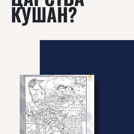
КУШАН?