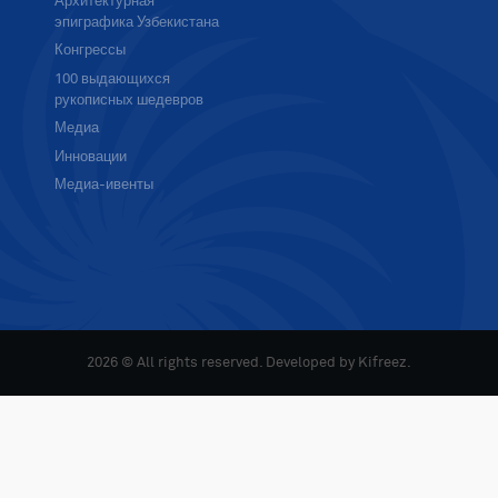
Архитектурная
эпиграфика Узбекистана
Конгрессы
100 выдающихся
рукописных шедевров
Медиа
Инновации
Медиа-ивенты
2026 © All rights reserved. Developed by
Kifreez
.