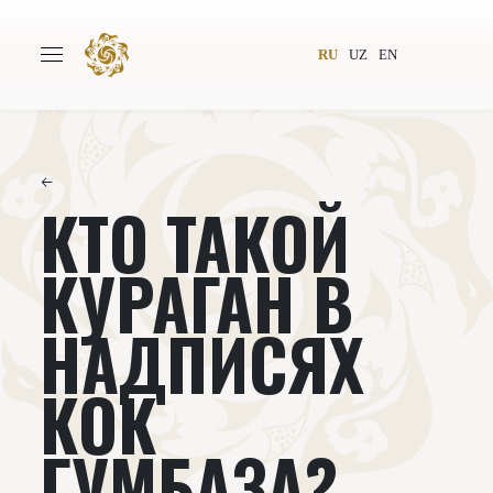
RU
UZ
EN
←
КТО ТАКОЙ
Главная
О проекте
Авторы
Всемирное общество
КУРАГАН В
Издательство
Новости
НАДПИСЯХ
Проекты
Подкасты
КОК
Книги
Видеолекторий
ГУМБАЗА?