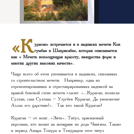
«К
ураган» встречается и в надписях мечети Кок
гумбаз в Шахрисабзе, которая описывается
как « Мечеть воплощющая красоту, изящества форм и
многих других высоких качеств».
Чаще всего об этом упоминается в надписях, связанных
со строительством мечети. Например, одна из
отремонтированных и отреставрированных надписей на
правой боковой стене мечети гласит: «...Кураган, возвели
Султан, сын Султана – Улугбек Кураган. Да увековечит
Аллах его царствие!». Так кто такой Кураган?
Кураган – от монг. «Зять». Титул, присваемый
персонам, кто женат на женщине из рода Чингиза. Также
в период Амира Темура и Темуридов этот титул