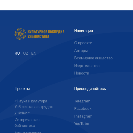
Навигация
О проекте
Авторы
RU
UZ
EN
Всемирное общество
Издательство
Новости
Проекты
Присоединяйтесь
«Наука и культура
Telegram
Узбекистана в трудах
Facebook
ученых»
Instagram
Историческая
YouTube
библиотека