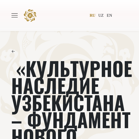
RU
UZ
EN
←
«КУЛЬТУРНОЕ
Главная
О проекте
Авторы
Всемирное общество
НАСЛЕДИЕ
Издательство
Новости
УЗБЕКИСТАНА
Проекты
Подкасты
– ФУНДАМЕНТ
Книги
Видеолекторий
НОВОГО