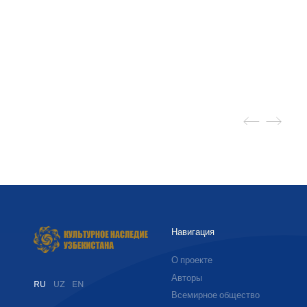
Навигация
О проекте
Авторы
RU
UZ
EN
Всемирное общество