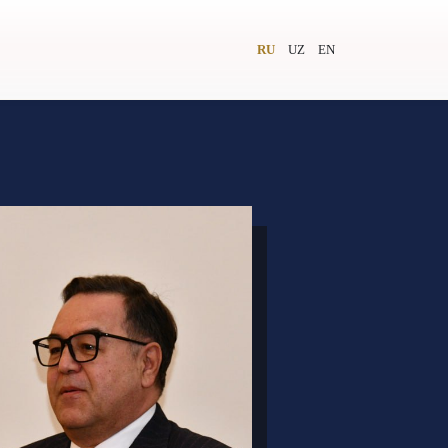
RU
UZ
EN
и
Видеолекторий