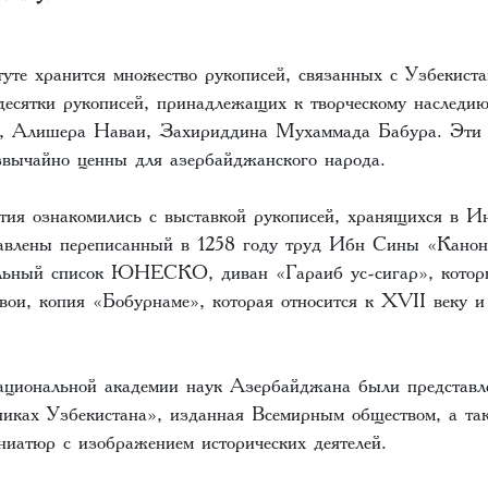
уте хранится множество рукописей, связанных с Узбекиста
десятки рукописей, принадлежащих к творческому наследи
 Алишера Наваи, Захириддина Мухаммада Бабура. Эти в
звычайно ценны для азербайджанского народа.
тия ознакомились с выставкой рукописей, хранящихся в Ин
авлены переписанный в 1258 году труд Ибн Сины «Канон
альный список ЮНЕСКО, диван «Гараиб ус-сигар», котор
и, копия «Бобурнаме», которая относится к XVII веку и 
ациональной академии наук Азербайджана были представл
иках Узбекистана», изданная Всемирным обществом, а та
ниатюр с изображением исторических деятелей.