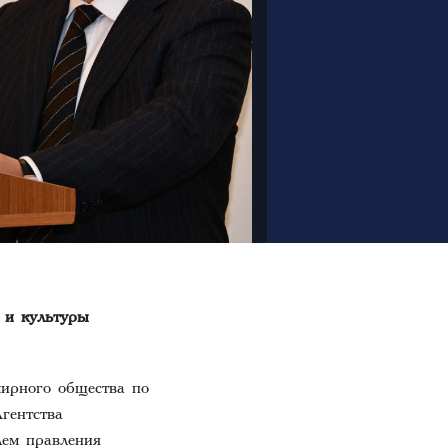
 и культуры
мирного общества по
гентства
лем правления