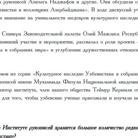
а рукописей Азизага Наджафов и другие. Они обсудили с
екистан в коллекциях Азербайджана». В ходе дискуссий у
и внимание на уникальности шедевров культурного наследи
ь Спикера Законодательной палаты Олий Мажлиса Респуб
нявший участие в мероприятии, рассказал о роли проекта
на в собраниях мира» в углублении дружественных отноше
омов из серии «Культурное наследие Узбекистана в собран
укописей имени Мухаммада Физули Национальной академи
ктор института, член нашего общества Теймур Керимли от
я для того, чтобы узбекские ученые приезжали и изучали 
 Институте рукописей хранится большое количество редк
стану?