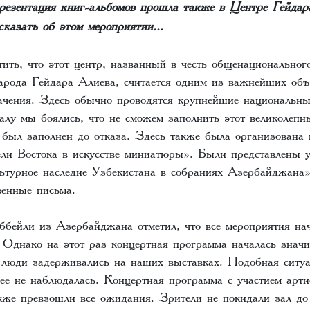
езентация книг-альбомов прошла также в Центре Гейдар
казать об этом мероприятии...
ить, что этот центр, названный в честь общенациональног
арода Гейдара Алиева, считается одним из важнейших объ
начения. Здесь обычно проводятся крупнейшие национальн
алу мы боялись, что не сможем заполнить этот великолепн
 был заполнен до отказа. Здесь также была организована 
ели Востока в искусстве миниатюры». Были представлены 
ьтурное наследие Узбекистана в собраниях Азербайджана
венные письма.
бейли из Азербайджана отметил, что все мероприятия на
. Однако на этот раз концертная программа началась значи
 люди задерживались на наших выставках. Подобная ситу
ее не наблюдалась. Концертная программа с участием арти
же превзошли все ожидания. Зрители не покидали зал до