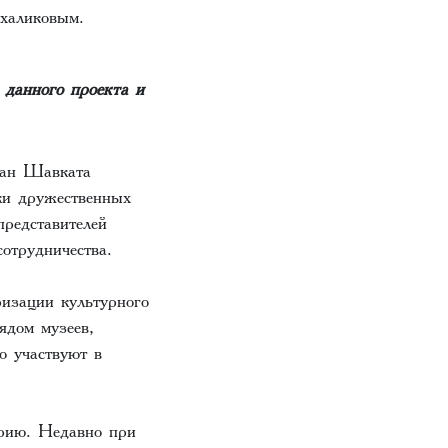
халиковым.
данного проекта и
тан Шавката
ки дружественных
редставителей
отрудничества.
ризации культурного
ядом музеев,
о участвуют в
рию. Недавно при