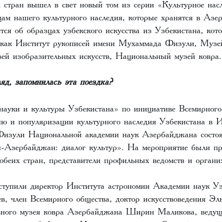
х стран вышел в свет новый том из серии «Культурное нас
ам нашего культурного наследия, которые хранятся в Азе
тся об образцах узбекского искусства из Узбекистана, кот
 как Институт рукописей имени Мухаммада Физули, Музе
й изобразительных искусств, Национальный музей ковра.
яд, запомнилась эта поездка?
ауки и культуры Узбекистана» по инициативе Всемирного
ию и популяризации культурного наследия Узбекистана в И
изули Национальной академии наук Азербайджана состоя
н-Азербайджан: диалог культур». На мероприятие были п
обеих стран, представители профильных ведомств и органи
тупили директор Института астрономии Академии наук Уз
, член Всемирного общества, доктор искусствоведения Эл
ьного музея ковра Азербайджана Ширин Маликова, веду