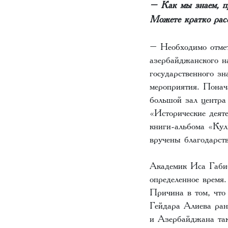
– Как мы знаем, пр
Можете кратко расс
– Необходимо отмет
азербайджанского н
государственного з
мероприятия. Понач
большой зал центра
«Исторические деят
книги-альбома «Кул
вручены благодарст
Академик Иса Габиб
определенное время
Причина в том, что
Гейдара Алиева ран
и Азербайджана так