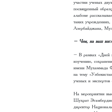
участии ученых дву
посвященный образц
альбоме рассказывае
таких учреждениях,
Азербайджана, Музе
– Чем, на ваш взгл
– В рамках «Дней н
изучению, сохранен
имени Мухаммада Ф
на тему «Узбекиста
ученых и экспертов 
На мероприятии выс
Шухрат Эгамбердиев
директор Национал