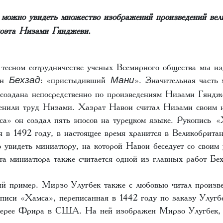
можно увидеть множество изображений произведений вел
поэта Низами Гянджеви.
тесном сотрудничестве ученых Всемирного общества мы из
ин
: «пристыдивший
». Значительная часть
Бехзад
Мани
создана непосредственно по произведениям Низами Гяндж
енили труд Низами. Хазрат Навои считал Низами своим н
са» он создал пять эпосов на турецком языке. Рукопись 
я в 1492 году, в настоящее время хранится в Великобрита
 увидеть миниатюру, на которой Навои беседует со своим
та миниатюра также считается одной из главных работ Бех
й пример. Мирзо Улугбек также с любовью читал произв
писи «Хамса», переписанная в 1442 году по заказу Улугбе
лерее Фрира в США. На ней изображен Мирзо Улугбек, 