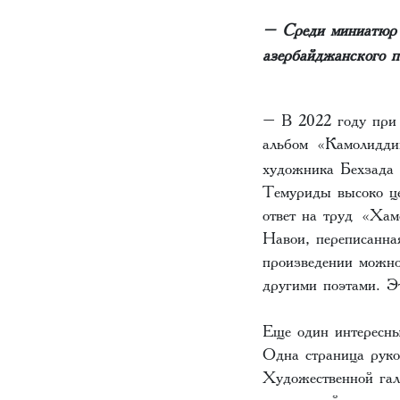
– Среди миниатюр 
азербайджанского 
– В 2022 году при 
альбом «Камолидд
художника Бехзада 
Темуриды высоко ц
ответ на труд «Хам
Навои, переписанна
произведении можно
другими поэтами. Э
Еще один интересны
Одна страница руко
Художественной га