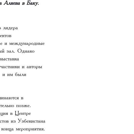
а Алиева в Баку.
о лидера
ектов
ые и международные
ый зал. Однако
выставка
участники и авторы
» и им были
чинаются в
тельно позже.
ация в Центре
стов из Узбекистана
 конца мероприятия.