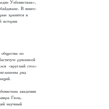
ледие Узбекистана»,
рбайджане. В книге-
орые хранятся в
й истории
 общества по
нституте рукописей
лся «круглый стол»
риглашены ряд
заций.
бекистана академик
ьмира Гюль,
щий научный