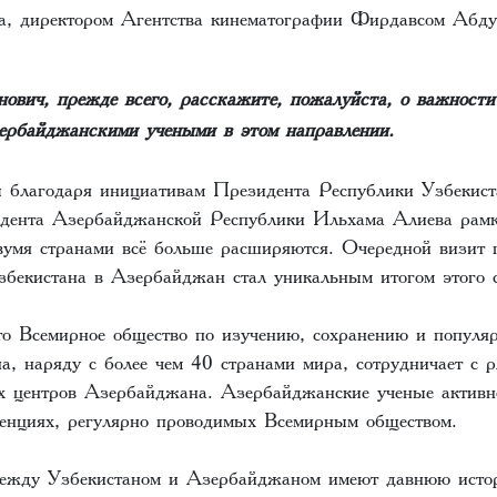
а, директором Агентства кинематографии Фирдавсом Абду
ич, прежде всего, расскажите, пожалуйста, о важности 
зербайджанскими учеными в этом направлении.
 благодаря инициативам Президента Республики Узбекис
дента Азербайджанской Республики Ильхама Алиева рам
умя странами всё больше расширяются. Очередной визит п
збекистана в Азербайджан стал уникальным итогом этого с
что Всемирное общество по изучению, сохранению и популя
а, наряду с более чем 40 странами мира, сотрудничает с р
х центров Азербайджана. Азербайджанские ученые активн
ренциях, регулярно проводимых Всемирным обществом.
между Узбекистаном и Азербайджаном имеют давнюю исто