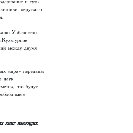
одержание и суть
частники «круглого
я.
лики Узбекистан
 «Культурное
ний между двумя
иях мира» переданы
и наук
метил, что будут
необходимые
их книг имеющих