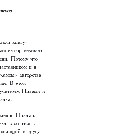
икого
дали книгу-
 миниатюр великого
еви. Потому что
аставником и в
«Хамсы» авторства
нии. В этом
 учителем Низами и
зада.
едения Низами.
ка, хранится в
сидящий в кругу