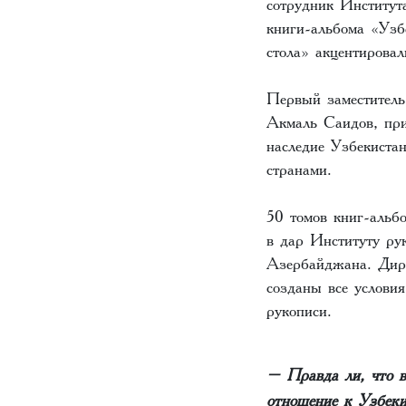
сотрудник Институт
книги-альбома «Узб
стола» акцентировал
Первый заместител
Акмаль Саидов, при
наследие Узбекиста
странами.
50 томов книг-альб
в дар Институту р
Азербайджана. Дире
созданы все услови
рукописи.
– Правда ли, что в
отношение к Узбеки