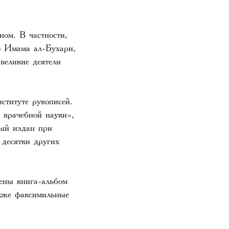
ном. В частности,
ю Имама ал-Бухари,
еликие деятели
ституте рукописей.
 врачебной науки»,
ый издан при
десятки других
ены книга-альбом
кже факсимильные