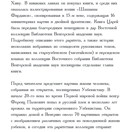
Хиву. В книжных лавках он покупал книги, и среди них
оказалась иллюстрированная копия «Шахнамы
Фирдавси», скопированная в 15-м веке, содержащая 16
миниатюрных картин и двойной фронтиспис. Книга Царей
была передана благородным помещиком в дар Восточной
коллекции Библиотеки Венгерской академии наук.
Подробному описанию этого раритета, а также истории
нескольких избранных из семидесяти рукописных томов,
написанных на староузбекском (чагатайском) и персидском
языках из коллекции Восточного собрания Библиотеки
Венгерской академии наук посвящены отдельные главы
книги.
Перед читателем предстанет картина жизни человека,
собранная из открыток, посвященных Узбекистану. В
начале 20-го века во время Первой мировой войны венгр
Ференц Палкович попал в русский плен и несколько лет
прожил на территории современного Узбекистана. Он
отправил домой в Венгрию около 70 картинных открыток
с изображением различных сценок из повседневной жизни
узбеков, и сегодня эта раритетная коллекция отправит