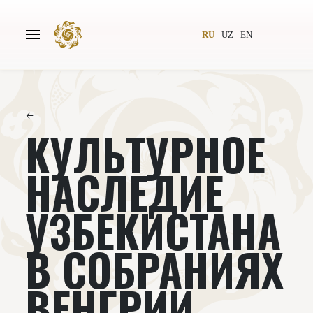
RU
UZ
EN
←
КУЛЬТУРНОЕ
Главная
О проекте
Авторы
Всемирное общество
НАСЛЕДИЕ
Издательство
Новости
УЗБЕКИСТАНА
Проекты
Подкасты
В СОБРАНИЯХ
Книги
Видеолекторий
ВЕНГРИИ