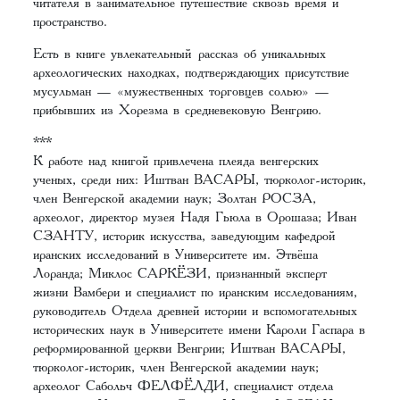
читателя в занимательное путешествие сквозь время и
пространство.
Есть в книге увлекательный рассказ об уникальных
археологических находках, подтверждающих присутствие
мусульман — «мужественных торговцев солью» —
прибывших из Хорезма в средневековую Венгрию.
***
К работе над книгой привлечена плеяда венгерских
ученых, среди них: Иштван ВАСАРЫ, тюрколог-историк,
член Венгерской академии наук; Золтан РОСЗА,
археолог, директор музея Надя Гьюла в Орошаза; Иван
СЗАНТУ, историк искусства, заведующим кафедрой
иранских исследований в Университете им. Этвёша
Лоранда; Миклос САРКЁЗИ, признанный эксперт
жизни Вамбери и специалист по иранским исследованиям,
руководитель Отдела древней истории и вспомогательных
исторических наук в Университете имени Кароли Гаспара в
реформированной церкви Венгрии; Иштван ВАСАРЫ,
тюрколог-историк, член Венгерской академии наук;
археолог Сабольч ФЕЛФЁЛДИ, специалист отдела