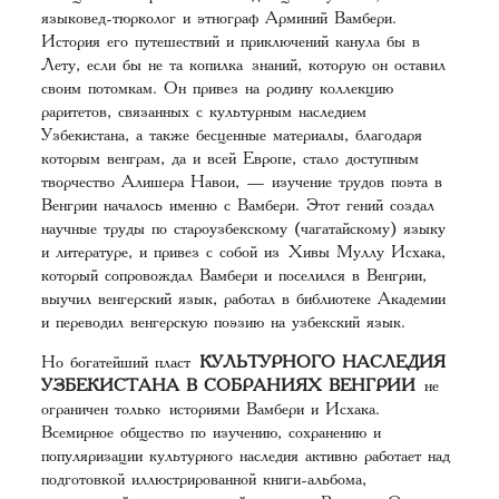
языковед-тюрколог и этнограф Арминий Вамбери.
История его путешествий и приключений канула бы в
Лету, если бы не та копилка знаний, которую он оставил
своим потомкам. Он привез на родину коллекцию
раритетов, связанных с культурным наследием
Узбекистана, а также бесценные материалы, благодаря
которым венграм, да и всей Европе, стало доступным
творчество Алишера Навои, — изучение трудов поэта в
Венгрии началось именно с Вамбери. Этот гений создал
научные труды по староузбекскому (чагатайскому) языку
и литературе, и привез с собой из Хивы Муллу Исхака,
который сопровождал Вамбери и поселился в Венгрии,
выучил венгерский язык, работал в библиотеке Академии
и переводил венгерскую поэзию на узбекский язык.
Но богатейший пласт
КУЛЬТУРНОГО НАСЛЕДИЯ
УЗБЕКИСТАНА В СОБРАНИЯХ ВЕНГРИИ
не
ограничен только историями Вамбери и Исхака.
Всемирное общество по изучению, сохранению и
популяризации культурного наследия активно работает над
подготовкой иллюстрированной книги-альбома,