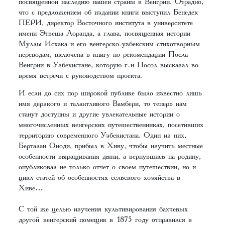
посвященной наследию нашей страны в Венгрии. Отрадно,
что с предложением об издании книги выступил Бенедек
ПЕРИ, директор Восточного института в университете
имени Этвеша Лоранда, а глава, посвященная истории
Муллы Исхака и его венгерско-узбекским стихотворным
переводам, включена в книгу по рекомендации Посла
Венгрии в Узбекистане, которую г-н Посол высказал во
время встречи с руководством проекта.
И если до сих пор широкой публике было известно лишь
имя дерзкого и талантливого Вамбери, то теперь нам
станут доступны и другие увлекательные истории о
многочисленных венгерских путешественниках, посетивших
территорию современного Узбекистана. Один из них,
Берталан Оноди, прибыл в Хиву, чтобы изучить местные
особенности выращивания дыни, а вернувшись на родину,
опубликовал не только отчет о своем путешествии, но и
цикл статей об особенностях сельского хозяйства в
Хиве…
С той же целью изучения культивирования бахчевых
другой венгерский помещик в 1875 году отправился в