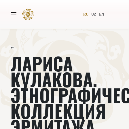
RU
UZ
EN
←
ЛАРИСА
Главная
О проекте
Авторы
Всемирное общество
КУЛАКОВА.
Издательство
Новости
ЭТНОГРАФИЧЕ
Проекты
Подкасты
КОЛЛЕКЦИЯ
Книги
Видеолекторий
ЭРМИТАЖА