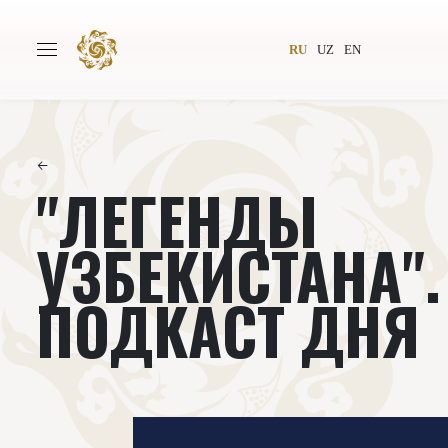
RU
UZ
EN
←
"ЛЕГЕНДЫ
Главная
О проекте
Авторы
Всемирное общество
УЗБЕКИСТАНА".
Издательство
Новости
ПОДКАСТ ДНЯ
Проекты
Подкасты
Книги
Видеолекторий