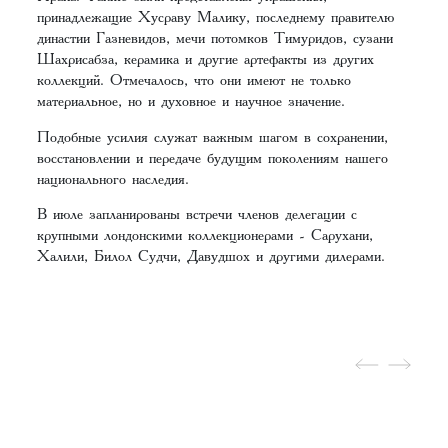
принадлежащие Хусраву Малику, последнему правителю
династии Газневидов, мечи потомков Тимуридов, сузани
Шахрисабза, керамика и другие артефакты из других
коллекций. Отмечалось, что они имеют не только
материальное, но и духовное и научное значение.
Подобные усилия служат важным шагом в сохранении,
восстановлении и передаче будущим поколениям нашего
национального наследия.
В июле запланированы встречи членов делегации с
крупными лондонскими коллекционерами - Сарухани,
Халили, Билол Судчи, Давудшох и другими дилерами.