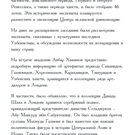
частности, доисламского периода, Первого и Второго
Ренессанса, а также периода ханств, и было отобрано 46
лотов. Эти исторические экспонаты планируется
разместить в экспозиции Центра исламской цивилизации.
На днях на расширенном заседании были рассмотрены
экспонаты, связанные с культурным наследием
Узбекистана, и обсуждены возможности их возвращения в
нашу страну.
На встрече академик Акбар Хакимов предоставил
подробную информацию об артефактах периода Саманидов,
Газневидов, Хорезмшахов, Караханидов, Тимуридов и
Узбекских ханств, хранящихся в коллекциях ряда арт-
дилеров в Лондоне.
В частности, было объявлено, что в коллекции Давида
Шаха в Лондоне хранится серебряный поднос,
принадлежащий представителю династии Сельджуков -
Абу Мансуру ибн Сабуктекину. Он был младшим братом
султана Махмуда Газневи и был известен как важная
политическая фигура в истории Центральной Азии и
Ирана. Также были представлены украшения,