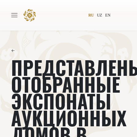
RU
UZ
EN
←
ПРЕДСТАВЛЕН
Главная
О проекте
Авторы
Всемирное общество
ОТОБРАННЫЕ
Издательство
Новости
ЭКСПОНАТЫ
Проекты
Подкасты
АУКЦИОННЫХ
Книги
Видеолекторий
ДОМОВ В