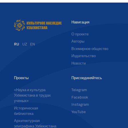
Навигация
О проекте
Авторы
RU
UZ
EN
Всемирное общество
Издательство
Новости
Проекты
Присоединяйтесь
«Наука и культура
Telegram
Узбекистана в трудах
Facebook
ученых»
Instagram
Историческая
YouTube
библиотека
Архитектурная
эпиграфика Узбекистана