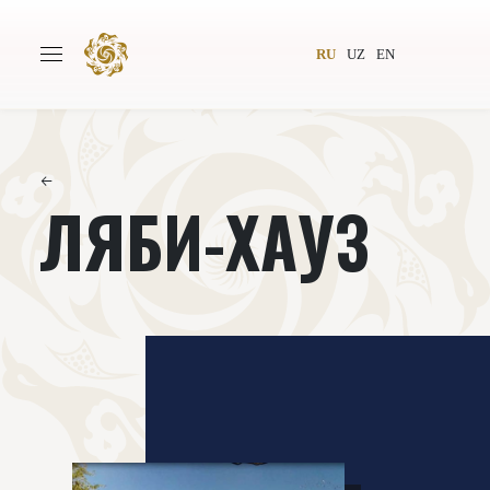
RU
UZ
EN
←
ЛЯБИ-ХАУЗ
Главная
О проекте
Авторы
Всемирное общество
Издательство
Новости
Проекты
Подкасты
Книги
Видеолекторий