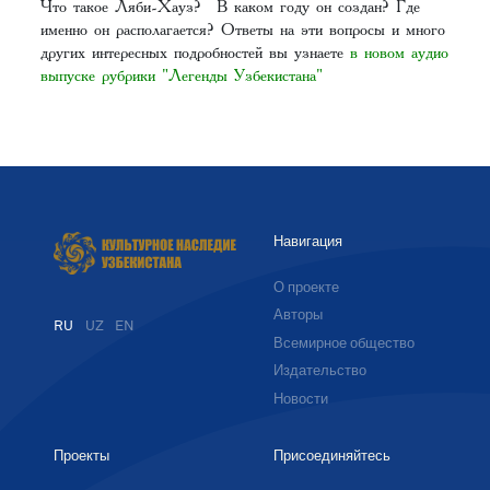
Что такое Ляби-Хауз? В каком году он создан? Где
именно он располагается? Ответы на эти вопросы и много
других интересных подробностей вы узнаете
в новом аудио
выпуске рубрики "Легенды Узбекистана"
Навигация
О проекте
Авторы
RU
UZ
EN
Всемирное общество
Издательство
Новости
Проекты
Присоединяйтесь