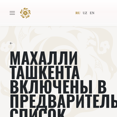
RU
UZ
EN
←
МАХАЛЛИ
Главная
О проекте
Авторы
Всемирное общество
ТАШКЕНТА
Издательство
Новости
ВКЛЮЧЕНЫ В
Проекты
Подкасты
ПРЕДВАРИТЕЛ
Книги
Видеолекторий
СПИСОК