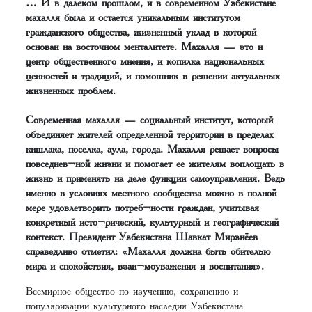
… И в далеком прошлом, и в современном Узбекистане
махалля была и остается уникальным институтом
гражданского общества, жизненный уклад в которой
основан на восточном менталитете. Махалля — это и
центр общественного мнения, и копилка национальных
ценностей и традиций, и помошник в решении актуальных
жизненных проблем.
Современная махалля — социальный институт, который
объединяет жителей определенной территории в пределах
кишлака, поселка, аула, города. Махалля решает вопросы
повседнев¬ной жизни и помогает ее жителям воплощать в
жизнь и применять на деле функции самоуправления. Ведь
именно в условиях местного сообщества можно в полной
мере удовлетворить потреб¬ности граждан, учитывая
конкретный исто¬рический, культурный и географический
контекст. Президент Узбекистана Шавкат Мирзиёев
справедливо отметил: «Махалля должна быть обителью
мира и спокойствия, взаи¬моуважения и воспитания».
Всемирное общество по изучению, сохранению и
популяризации культурного наследия Узбекистана