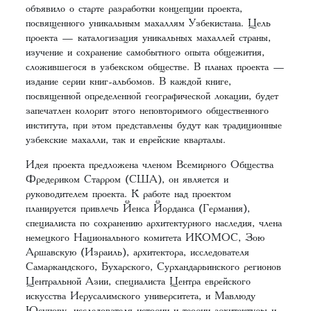
объявило о старте разработки концепции проекта,
посвященного уникальным махаллям Узбекистана. Цель
проекта — каталогизация уникальных махаллей страны,
изучение и сохранение самобытного опыта общежития,
сложившегося в узбекском обществе. В планах проекта —
издание серии книг-альбомов. В каждой книге,
посвященной определенной географической локации, будет
запечатлен колорит этого неповторимого общественного
института, при этом представлены будут как традиционные
узбекские махалли, так и еврейские кварталы.
Идея проекта предложена членом Всемирного Общества
Фредериком Старром (США), он является и
руководителем проекта. К работе над проектом
планируется привлечь Йенса Йорданса (Германия),
специалиста по сохранению архитектурного наследия, члена
немецкого Национального комитета ИКОМОС, Зою
Аршавскую (Израиль), архитектора, исследователя
Самаркандского, Бухарского, Сурхандарьинского регионов
Центральной Азии, специалиста Центра еврейского
искусства Иерусалимского университета, и Мавлюду
Юсупову, исследователя истории и теории архитектуры и