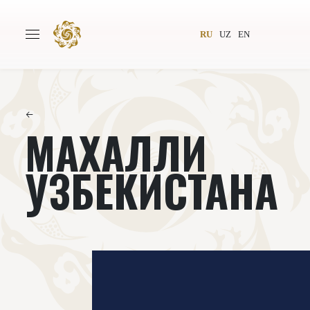
RU
UZ
EN
←
МАХАЛЛИ
Главная
О проекте
Авторы
Всемирное общество
УЗБЕКИСТАНА
Издательство
Новости
Проекты
Подкасты
Книги
Видеолекторий