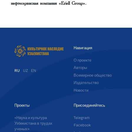
нефтесервисная компания «Eriell Group».
Навигация
О проекте
Авторы
RU
UZ
EN
Всемирное общество
Издательство
Новости
Проекты
Присоединяйтесь
«Наука и культура
Telegram
Узбекистана в трудах
Facebook
ученых»