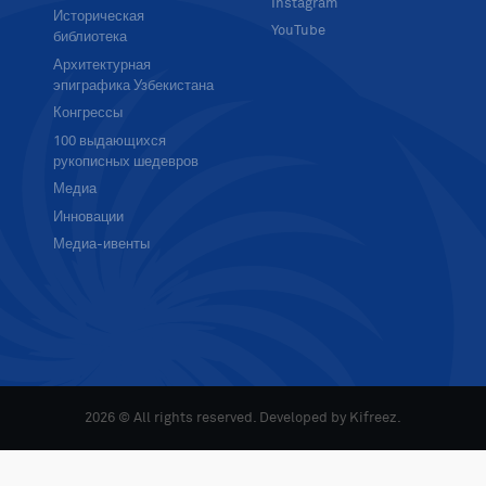
Instagram
Историческая
YouTube
библиотека
Архитектурная
эпиграфика Узбекистана
Конгрессы
100 выдающихся
рукописных шедевров
Медиа
Инновации
Медиа-ивенты
2026 © All rights reserved. Developed by
Kifreez
.