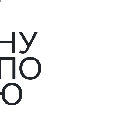
НУ
 ПО
ИЮ