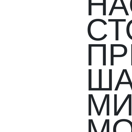
НА
СТ
ПР
ША
МИ
МО