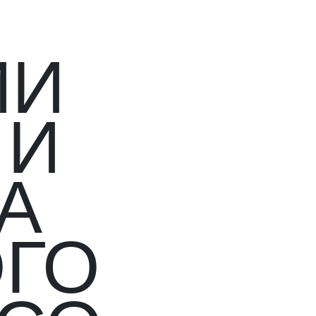
ИИ
 И
А
ОГО