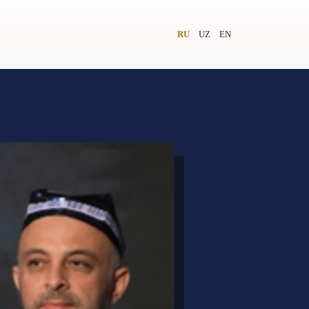
RU
UZ
EN
и
Видеолекторий