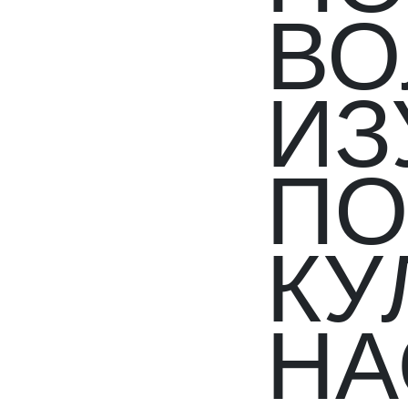
ВО
ИЗ
ПО
КУ
НА