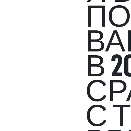
ПО
ВА
В 2
СР
С 