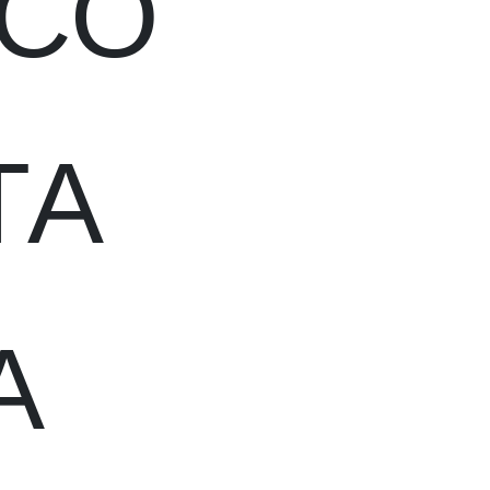
 СО
ТА
А