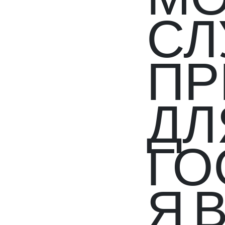
СЛ
ПР
ДЛ
ГО
Я 