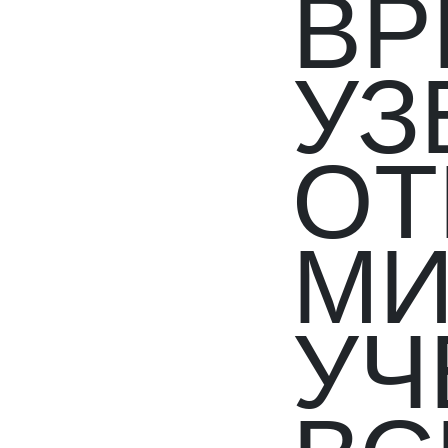
ВР
УЗ
ОТ
МИ
УЧ