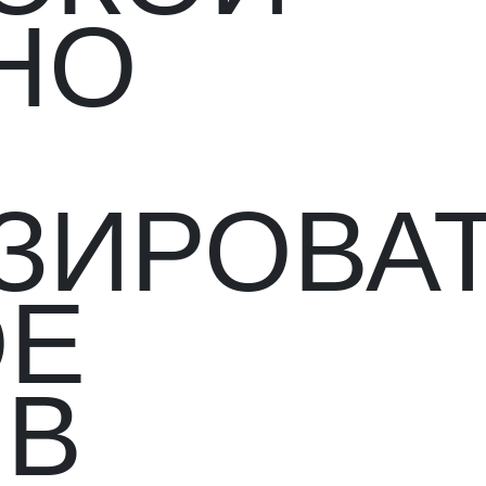
НО
ЗИРОВА
ОЕ
 В