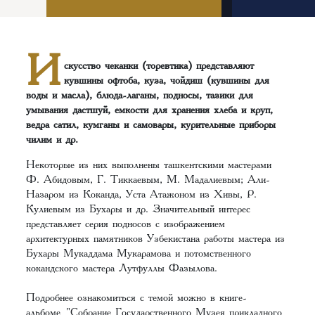
И
скусство чеканки (торевтика) представляют
кувшины офтоба, куза, чойдиш (кувшины для
воды и масла), блюда-лаганы, подносы, тазики для
умывания дастшуй, емкости для хранения хлеба и круп,
ведра сатил, кумганы и самовары, курительные приборы
чилим и др.
Некоторые из них выполнены ташкентскими мастерами
Ф. Абидовым, Г. Тиккаевым, М. Мадалиевым; Али-
Назаром из Коканда, Уста Атажоном из Хивы, Р.
Кулиевым из Бухары и др. Значительный интерес
представляет серия подносов с изображением
архитектурных памятников Узбекистана работы мастера из
Бухары Мукаддама Мукарамова и потомственного
кокандского мастера Лутфуллы Фазылова.
Подробнее ознакомиться с темой можно в книге-
альбоме
"Собрание Государственного Музея прикладного