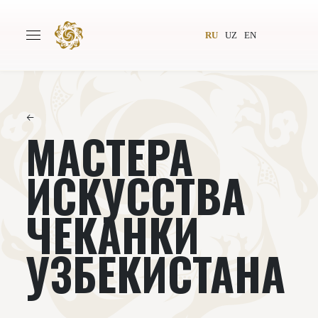
RU
UZ
EN
←
МАСТЕРА
Главная
О проекте
Авторы
Всемирное общество
ИСКУССТВА
Издательство
Новости
ЧЕКАНКИ
Проекты
Подкасты
УЗБЕКИСТАНА
Книги
Видеолекторий