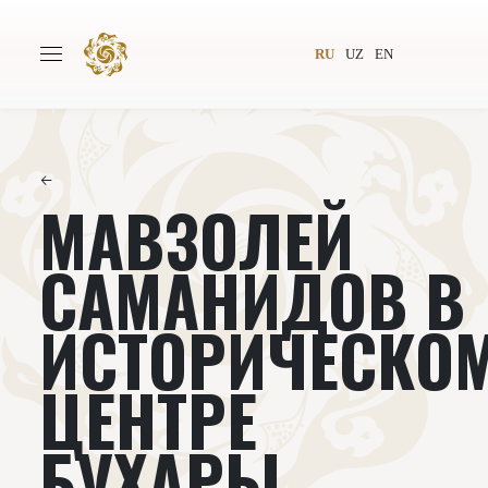
RU
UZ
EN
←
МАВЗОЛЕЙ
Главная
О проекте
Авторы
Всемирное общество
САМАНИДОВ В
Издательство
Новости
ИСТОРИЧЕСКО
Проекты
Подкасты
ЦЕНТРЕ
Книги
Видеолекторий
БУХАРЫ