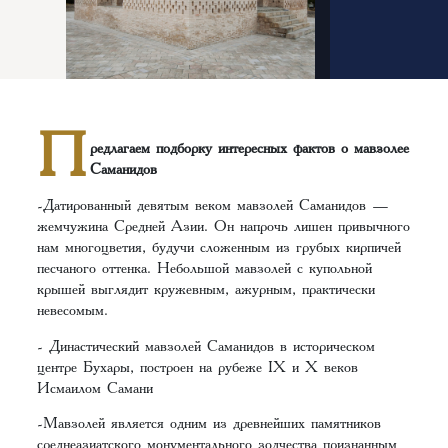
П
редлагаем подборку интересных фактов о мавзолее
Саманидов
-Датированный девятым веком мавзолей Саманидов —
жемчужина Средней Азии. Он напрочь лишен привычного
нам многоцветия, будучи сложенным из грубых кирпичей
песчаного оттенка. Небольшой мавзолей с купольной
крышей выглядит кружевным, ажурным, практически
невесомым.
- Династический мавзолей Саманидов в историческом
центре Бухары, построен на рубеже IX и X веков
Исмаилом Самани
-Мавзолей является одним из древнейших памятников
среднеазиатского монументального зодчества признанным