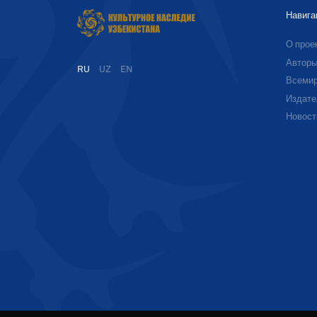
Навига
О прое
Автор
RU
UZ
EN
Всемир
Издате
Новост