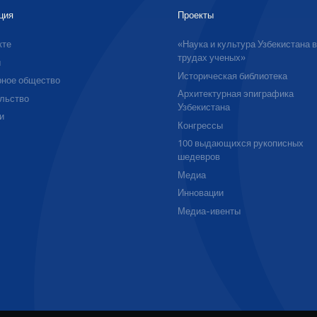
ция
Проекты
кте
«Наука и культура Узбекистана 
трудах ученых»
ы
Историческая библиотека
ное общество
Архитектурная эпиграфика
льство
Узбекистана
и
Конгрессы
100 выдающихся рукописных
шедевров
Медиа
Инновации
Медиа-ивенты