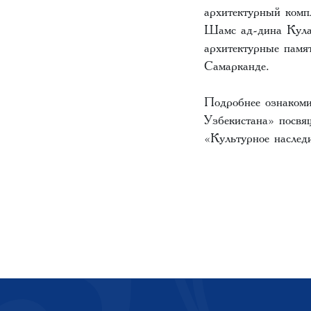
архитектурный комп
Шамс ад-дина Кулар
архитектурные памя
Самарканде.
Подробнее ознаком
Узбекистана» посвя
«Культурное наслед