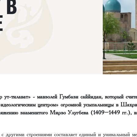
 В
Е
р ут-тилават» - мавзолей Гумбази саййидан, который счит
-идеологическим центром» огромной усыпальницы в Шахри
ряжению знаменитого Мирзо Улугбека (1409–1449 гг.), 
 с другими строениями составляет единый и уникальный м