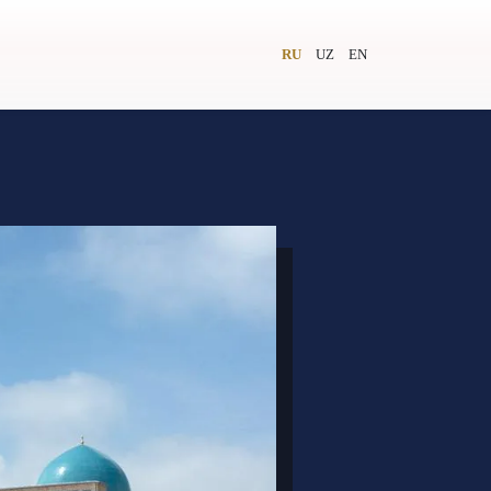
RU
UZ
EN
и
Видеолекторий