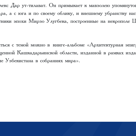
лекс Дар ут-тилават. Он примыкает к мавзолею упомянут
а, а с юга и по своему облику, и внешнему убранству на
тники эпохи Мирзо Улугбека, построенные на некрополе
иться с темой можно в
книге-альбоме «Архитектурная эпи
щенной Кашкадарьинской области
, изданной в рамках изда
ие Узбекистана в собраниях мира».