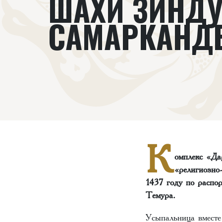
ШАХИ ЗИНДУ
САМАРКАНД
К
омплекс «Да
«религиозно
1437 году по распо
Темура.
Усыпальница вместе