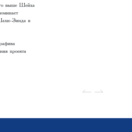
ого выше Шейха
поминает
 Шахи-Зинда в
графика
ния проекта