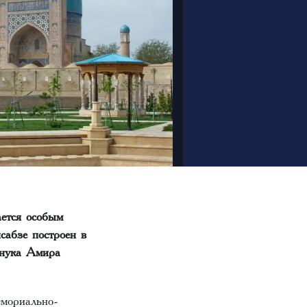
ается особым
сабзе построен в
внука Амира
емориально-