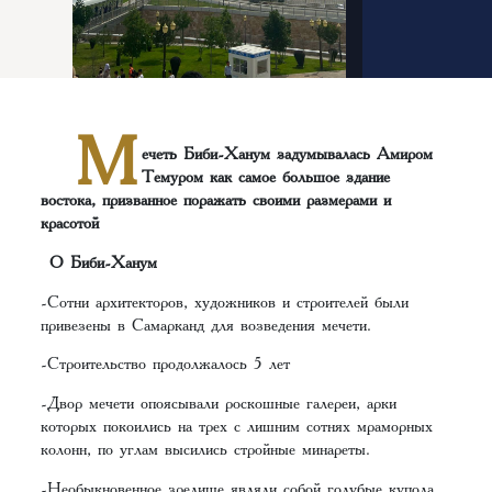
М
ечеть Биби-Ханум задумывалась Амиром
Темуром как самое большое здание
востока, призванное поражать своими размерами и
красотой
О Биби-Ханум
-Сотни архитекторов, художников и строителей были
привезены в Самарканд для возведения мечети.
-Строительство продолжалось 5 лет
-Двор мечети опоясывали роскошные галереи, арки
которых покоились на трех с лишним сотнях мраморных
колонн, по углам высились стройные минареты.
-Необыкновенное зрелище являли собой голубые купола