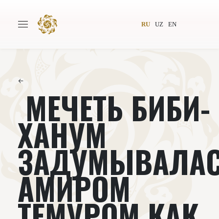
RU
UZ
EN
←
МЕЧЕТЬ БИБИ-
Главная
О проекте
Авторы
Всемирное общество
ХАНУМ
Издательство
Новости
ЗАДУМЫВАЛА
Проекты
Подкасты
АМИРОМ
Книги
Видеолекторий
ТЕМУРОМ КАК