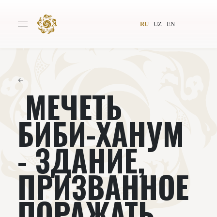
RU
UZ
EN
←
МЕЧЕТЬ
Главная
О проекте
Авторы
Всемирное общество
БИБИ-ХАНУМ
Издательство
Новости
- ЗДАНИЕ,
Проекты
Подкасты
ПРИЗВАННОЕ
Книги
Видеолекторий
ПОРАЖАТЬ