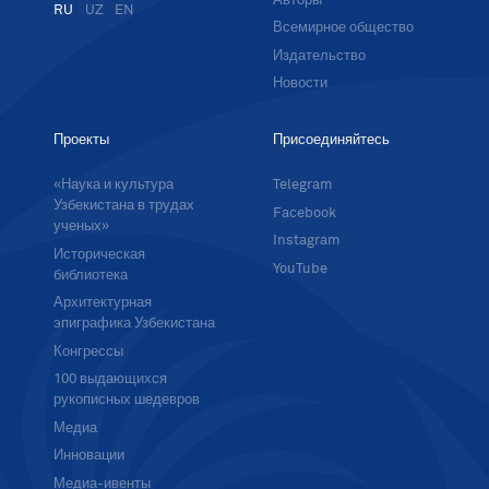
Авторы
RU
UZ
EN
Всемирное общество
Издательство
Новости
Проекты
Присоединяйтесь
«Наука и культура
Telegram
Узбекистана в трудах
Facebook
ученых»
Instagram
Историческая
YouTube
библиотека
Архитектурная
эпиграфика Узбекистана
Конгрессы
100 выдающихся
рукописных шедевров
Медиа
Инновации
Медиа-ивенты