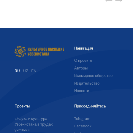
Навигация
О проекте
Авторы
RU
UZ
EN
Всемирное общество
Издательство
Новости
Проекты
Присоединяйтесь
«Наука и культура
Telegram
Узбекистана в трудах
Facebook
ученых»