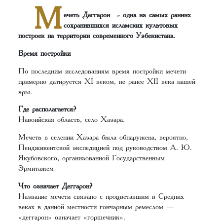
М
ечеть Деггарон - одна из самых ранних
сохранившихся исламских культовых
построек на территории современного Узбекистана.
Время постройки
По последним исследованиям время постройки мечети
примерно датируется XI веком, не ранее XII века нашей
эры.
Где располагается?
Навоийская область, село Хазара.
Мечеть в селении Хазара была обнаружена, вероятно,
Пенджикентской экспедицией под руководством А. Ю.
Якубовского, организованной Государственным
Эрмитажем
Что означает Деггарон?
Название мечети связано с процветавшим в Средних
веках в данной местности гончарным ремеслом —
«деггарон» означает «горшечник».