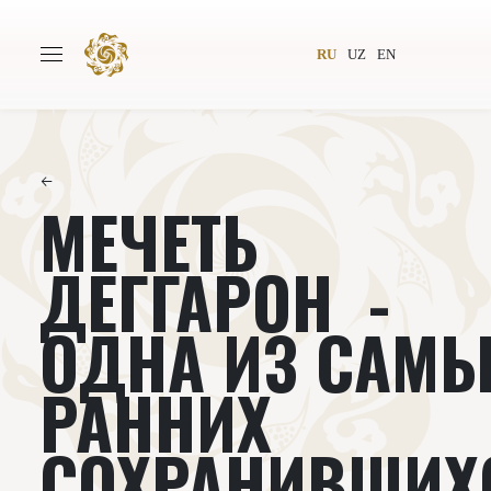
RU
UZ
EN
←
МЕЧЕТЬ
Главная
О проекте
Авторы
Всемирное общество
ДЕГГАРОН -
Издательство
Новости
ОДНА ИЗ САМ
Проекты
Подкасты
РАННИХ
Книги
Видеолекторий
СОХРАНИВШИХ