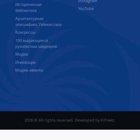
Instagram
Историческая
YouTube
библиотека
Архитектурная
эпиграфика Узбекистана
Конгрессы
100 выдающихся
рукописных шедевров
Медиа
Инновации
Медиа-ивенты
2026 © All rights reserved. Developed by
Kifreez
.