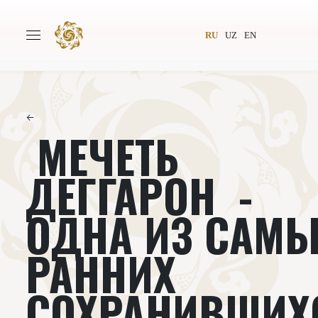
RU
UZ
EN
←
МЕЧЕТЬ
Главная
О проекте
Авторы
Всемирное общество
ДЕГГАРОН -
Издательство
Новости
ОДНА ИЗ САМ
Проекты
Подкасты
РАННИХ
Книги
Видеолекторий
СОХРАНИВШИХ