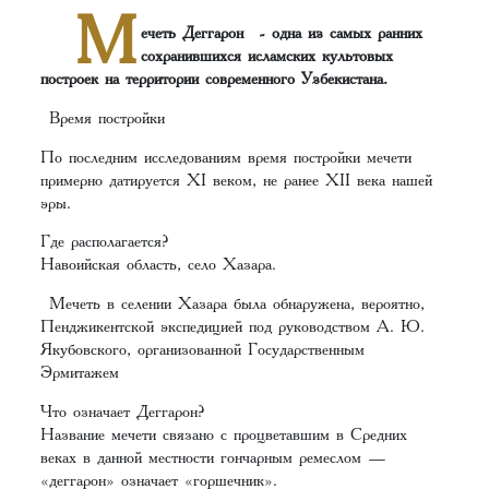
М
ечеть Деггарон - одна из самых ранних
сохранившихся исламских культовых
построек на территории современного Узбекистана.
Время постройки
По последним исследованиям время постройки мечети
примерно датируется XI веком, не ранее XII века нашей
эры.
Где располагается?
Навоийская область, село Хазара.
Мечеть в селении Хазара была обнаружена, вероятно,
Пенджикентской экспедицией под руководством А. Ю.
Якубовского, организованной Государственным
Эрмитажем
Что означает Деггарон?
Название мечети связано с процветавшим в Средних
веках в данной местности гончарным ремеслом —
«деггарон» означает «горшечник».