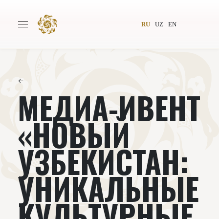
RU
UZ
EN
←
МЕДИА-ИВЕНТ
Главная
О проекте
Авторы
Всемирное общество
«НОВЫЙ
Издательство
Новости
УЗБЕКИСТАН:
Проекты
Подкасты
УНИКАЛЬНЫЕ
Книги
Видеолекторий
КУЛЬТУРНЫЕ