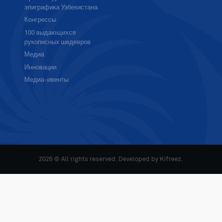
эпиграфика Узбекистана
Конгрессы
100 выдающихся
рукописных шедевров
Медиа
Инновации
Медиа-ивенты
2026 © All rights reserved. Developed by
Kifreez
.