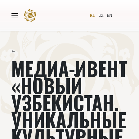
RU
UZ
EN
←
МЕДИА-ИВЕНТ
Главная
О проекте
Авторы
Всемирное общество
«НОВЫЙ
Издательство
Новости
УЗБЕКИСТАН.
Проекты
Подкасты
УНИКАЛЬНЫЕ
Книги
Видеолекторий
КУЛЬТУРНЫЕ