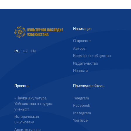
Навигация
О проекте
Авторы
RU
UZ
EN
Всемирное общество
Издательство
Новости
Проекты
Присоединяйтесь
«Наука и культура
Telegram
Узбекистана в трудах
Facebook
ученых»
Instagram
Историческая
YouTube
библиотека
Архитектурная