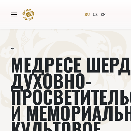
RU
UZ
EN
←
МЕДРЕСЕ ШЕРД
Главная
О проекте
Авторы
Всемирное общество
ДУХОВНО-
Издательство
Новости
ПРОСВЕТИТЕЛЬ
Проекты
Подкасты
И МЕМОРИАЛЬ
Книги
Видеолекторий
КУЛЬТОВОЕ