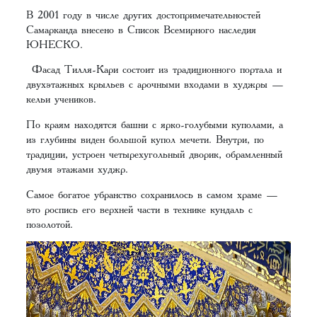
В 2001 году в числе других достопримечательностей
Самарканда внесено в Список Всемирного наследия
ЮНЕСКО.
Фасад Тилля-Кари состоит из традиционного портала и
двухэтажных крыльев с арочными входами в худжры —
кельи учеников.
По краям находятся башни с ярко-голубыми куполами, а
из глубины виден большой купол мечети. Внутри, по
традиции, устроен четырехугольный дворик, обрамленный
двумя этажами худжр.
Самое богатое убранство сохранилось в самом храме —
это роспись его верхней части в технике кундаль с
позолотой.