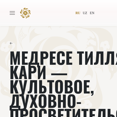
RU
UZ
EN
←
МЕДРЕСЕ ТИЛЛ
Главная
О проекте
Авторы
Всемирное общество
КАРИ —
Издательство
Новости
КУЛЬТОВОЕ,
Проекты
Подкасты
ДУХОВНО-
Книги
Видеолекторий
ПРОСВЕТИТЕЛЬ