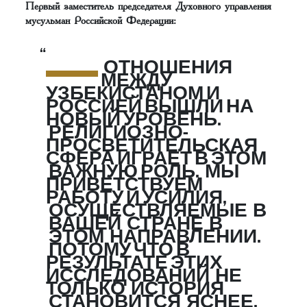
Первый заместитель председателя Духовного управления
мусульман Российской Федерации:
—
ОТНОШЕНИЯ
МЕЖДУ
УЗБЕКИСТАНОМ И
РОССИЕЙ ВЫШЛИ НА
НОВЫЙ УРОВЕНЬ.
РЕЛИГИОЗНО-
ПРОСВЕТИТЕЛЬСКАЯ
СФЕРА ИГРАЕТ В ЭТОМ
ВАЖНУЮ РОЛЬ. МЫ
ПРИВЕТСТВУЕМ
РАБОТУ И УСИЛИЯ,
ОСУЩЕСТВЛЯЕМЫЕ В
ВАШЕЙ СТРАНЕ В
ЭТОМ НАПРАВЛЕНИИ.
ПОТОМУ ЧТО В
РЕЗУЛЬТАТЕ ЭТИХ
ИССЛЕДОВАНИЙ НЕ
ТОЛЬКО ИСТОРИЯ
СТАНОВИТСЯ ЯСНЕЕ,