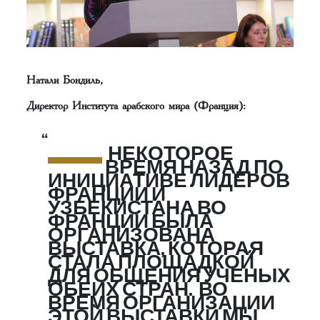
Натали Бондиль,
Директор Института арабского мира (Франция):
—
НЕКОТОРОЕ
ВРЕМЯ НАЗАД ПО
ИНИЦИАТИВЕ ЛИДЕРОВ
ФРАНЦИИ И
УЗБЕКИСТАНА ВО
ФРАНЦИИ БЫЛА
ОРГАНИЗОВАНА
ВЫСТАВКА, КОТОРАЯ
СТАЛА ПЛОЩАДКОЙ
ДЛЯ ОБЩЕНИЯ УЧЕНЫХ
ОБЕИХ СТРАН. ВО
ВРЕМЯ ОРГАНИЗАЦИИ
ЭТОЙ ВЫСТАВКИ МЫ