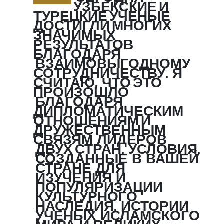
—
УЗБЕКСКИЕ И
ТУРЕЦКИЕ УЧЕНЫЕ
ДОСТИГЛИ МНОГИХ
ЗНАЧИМЫХ
РЕЗУЛЬТАТОВ
БЛАГОДАРЯ
ВЗАИМОВЫГОДНОМУ
СОТРУДНИЧЕСТВУ. Я
СЧИТАЮ, ЧТО ЭТО
ПРОИЗОШЛО
БЛАГОДАРЯ
ДИПЛОМАТИЧЕСКИМ
ОТНОШЕНИЯМ И
ДРУЖЕСТВЕННЫМ
СВЯЗЯМ ЛИДЕРОВ
ДВУХ СТРАН. УСЛОВИЯ,
СОЗДАННЫЕ В ВАШЕЙ
СТРАНЕ ДЛЯ
ИЗУЧЕНИЯ И
ПОПУЛЯРИЗАЦИИ
КУЛЬТУРНОГО
НАСЛЕДИЯ, ИСТОРИИ
УЧЕНЫХ ИСЛАМСКОГО