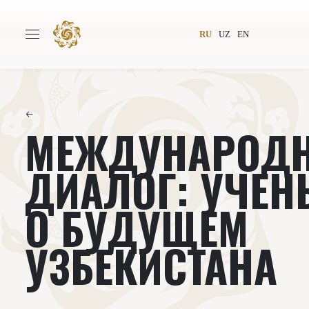
RU
UZ
EN
←
МЕЖДУНАРОД
Главная
О проекте
Авторы
Всемирное общество
ДИАЛОГ: УЧЕН
Издательство
Новости
О БУДУЩЕМ
Проекты
Подкасты
УЗБЕКИСТАНА
Книги
Видеолекторий