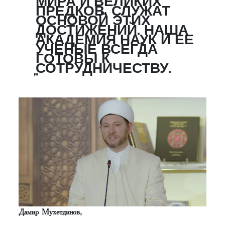
МИРА И ВЕЛИКИХ
ПРЕДКОВ, СЛУЖАТ
ОСНОВОЙ ЭТИХ
ДОСТИЖЕНИЙ. НАША
АКАДЕМИЯ НАУК И ЕЕ
УЧЕНЫЕ ВСЕГДА
ГОТОВЫ К
СОТРУДНИЧЕСТВУ.
Дамир Мухетдинов,