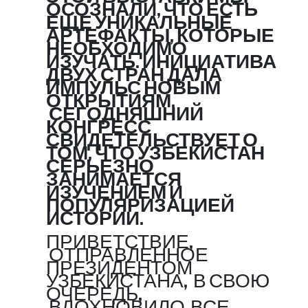
ОСОЗНАЛИ, ЧТО ЕСТЬ
ЕЩЕ УНИКАЛЬНЫЕ
АРТЕФАКТЫ, КОТОРЫЕ
НЕОБХОДИМО
ИЗУЧАТЬ. ИНИЦИАТИВА
ДВУХ СТРАН ДАЛА
ИМПУЛЬС НОВЫМ
ОТКРЫТИЯМ.
СЕГОДНЯШНИЙ
КОНГРЕСС
СВИДЕТЕЛЬСТВУЕТ О
ТОМ, ЧТО УЗБЕКИСТАН
СЕРЬЕЗНО
ЗАНИМАЕТСЯ
ИЗУЧЕНИЕМ И
ПОПУЛЯРИЗАЦИЕЙ
ИСТОРИИ.
ПРИВЕТСТВИЕ,
ОТПРАВЛЕННОЕ
ПРЕЗИДЕНТОМ
УЗБЕКИСТАНА, В СВОЮ
ОЧЕРЕДЬ,
ВДОХНОВИЛО ВСЕ