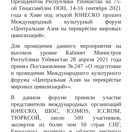
Президентом Республики Узбекистан на 75-
ой Генассамблеи ООН, 14-16 сентября 2021
года в Хиве под эгидой ЮНЕСКО прошел
Международный культурный форум
«Центральная Азия на перекрёстке мировых
цивилизаций».
Для проведения данного мероприятия на
высоком уровне Кабинет Министров
Республики Узбекистан 28 апреля 2021 года
принял Постановление №247 «О подготовке
и проведении Международного культурного
форума «Центральная Азия на перекрёстке
мировых цивилизаций»».
В данном форуме приняли участие
представители международных организаций
ЮНЕСКО, ШОС,
ICOMOS
,
I
СС
ROM
,
ТЮРКСОЙ, около 500 участников,
экспертов из более чем 50 стран СНГ,
Евросоюза, эксперты в области местного