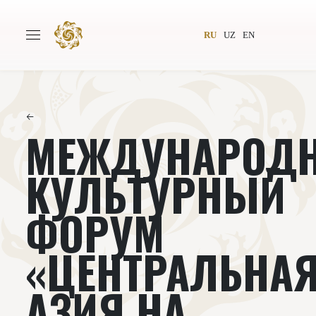
RU
UZ
EN
←
МЕЖДУНАРОД
Главная
О проекте
Авторы
Всемирное общество
КУЛЬТУРНЫЙ
Издательство
Новости
ФОРУМ
Проекты
Подкасты
«ЦЕНТРАЛЬНА
Книги
Видеолекторий
АЗИЯ НА