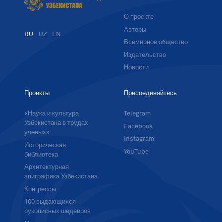
О проекте
Авторы
RU
UZ
EN
Всемирное общество
Издательство
Новости
Проекты
Присоединяйтесь
«Наука и культура
Telegram
Узбекистана в трудах
Facebook
ученых»
Instagram
Историческая
YouTube
библиотека
Архитектурная
эпиграфика Узбекистана
Конгрессы
100 выдающихся
рукописных шедевров