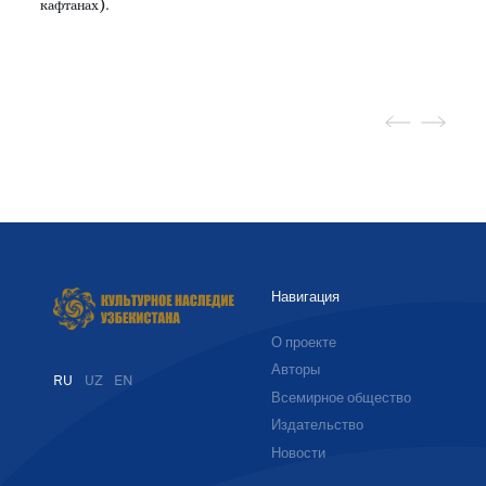
кафтанах).
Навигация
О проекте
Авторы
RU
UZ
EN
Всемирное общество
Издательство
Новости