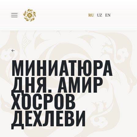
RU
UZ
EN
←
МИНИАТЮРА
Главная
О проекте
Авторы
Всемирное общество
ДНЯ. АМИР
Издательство
Новости
ХОСРОВ
Проекты
Подкасты
ДЕХЛЕВИ
Книги
Видеолекторий