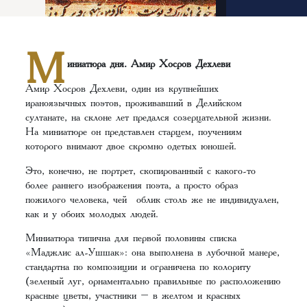
М
иниатюра дня. Амир Хосров Дехлеви
Амир Хосров Дехлеви, один из крупнейших
ираноязычных поэтов, проживавший в Делийском
султанате, на склоне лет предался созерцательной жизни.
На миниатюре он представлен старцем, поучениям
которого внимают двое скромно одетых юношей.
Это, конечно, не портрет, скопированный с какого-то
более раннего изображения поэта, а просто образ
пожилого человека, чей облик столь же не индивидуален,
как и у обоих молодых людей.
Миниатюра типична для первой половины списка
«Маджлис ал-Ушшак»: она выполнена в лубочной манере,
стандартна по композиции и ограничена по колориту
(зеленый луг, орнаментально правильные по расположению
красные цветы, участники – в желтом и красных