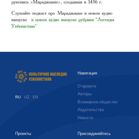
рукопись «Мираджнаме», созданная в 1436 г.
Слушайте подкаст про Мираджнаме в новом аудио
выпуске
в новом аудио выпуске рубрики "Легенды
Узбекистана"
Навигация
О проекте
Авторы
RU
UZ
EN
Всемирное общество
Издательство
Новости
Проекты
Присоединяйтесь