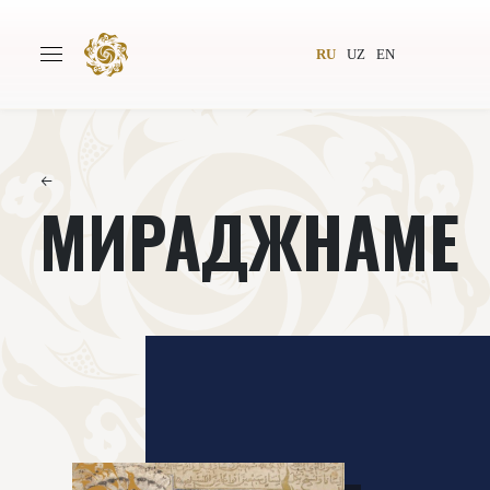
RU
UZ
EN
←
МИРАДЖНАМЕ
Главная
О проекте
Авторы
Всемирное общество
Издательство
Новости
Проекты
Подкасты
Книги
Видеолекторий