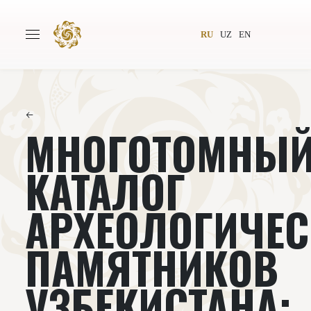
RU
UZ
EN
←
МНОГОТОМНЫ
Главная
О проекте
Авторы
Всемирное общество
КАТАЛОГ
Издательство
Новости
АРХЕОЛОГИЧЕС
Проекты
Подкасты
ПАМЯТНИКОВ
Книги
Видеолекторий
УЗБЕКИСТАНА: