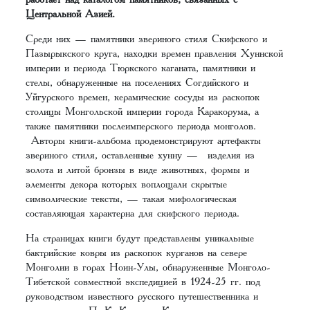
Центральной Азией.
Среди них — памятники звериного стиля Скифского и
Пазырыкского круга, находки времен правления Хуннской
империи и периода Тюркского каганата, памятники и
стелы, обнаруженные на поселениях Согдийского и
Уйгурского времен, керамические сосуды из раскопок
столицы Монгольской империи города Каракорума, а
также памятники послеимперского периода монголов.
Авторы книги-альбома продемонстрируют артефакты
звериного стиля, оставленные хунну — изделия из
золота и литой бронзы в виде животных, формы и
элементы декора которых воплощали скрытые
символические тексты, — такая мифологическая
составляющая характерна для скифского периода.
На страницах книги будут представлены уникальные
бактрийские ковры из раскопок курганов на севере
Монголии в горах Ноин-Улы, обнаруженные Монголо-
Тибетской совместной экспедицией в 1924-25 гг. под
руководством известного русского путешественника и