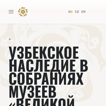
RU
UZ
EN
←
УЗБЕКСКОЕ
Главная
О проекте
Авторы
Всемирное общество
НАСЛЕДИЕ В
Издательство
Новости
СОБРАНИЯХ
Проекты
Подкасты
МУЗЕЕВ
Книги
Видеолекторий
«ВЕЛИКОЙ