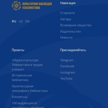
Навигация
О проекте
Авторы
RU
UZ
EN
Всемирное общество
Издательство
Новости
Проекты
Присоединяйтесь
«Наука и культура
Telegram
Узбекистана в трудах
Facebook
ученых»
Instagram
Историческая
YouTube
библиотека
Архитектурная
эпиграфика Узбекистана
Конгрессы
100 выдающихся
рукописных шедевров