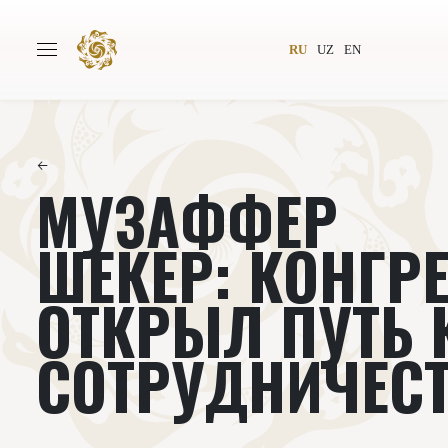
RU
UZ
EN
←
МУЗАФФЕР
Главная
О проекте
Авторы
Всемирное общество
ШЕКЕР: КОНГР
Издательство
Новости
ОТКРЫЛ ПУТЬ 
Проекты
Подкасты
СОТРУДНИЧЕС
Книги
Видеолекторий