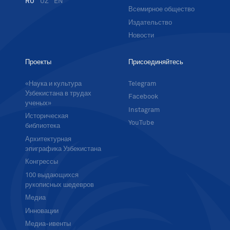
RU
UZ
EN
Всемирное общество
Издательство
Новости
Проекты
Присоединяйтесь
«Наука и культура
Telegram
Узбекистана в трудах
Facebook
ученых»
Instagram
Историческая
YouTube
библиотека
Архитектурная
эпиграфика Узбекистана
Конгрессы
100 выдающихся
рукописных шедевров
Медиа
Инновации
Медиа-ивенты