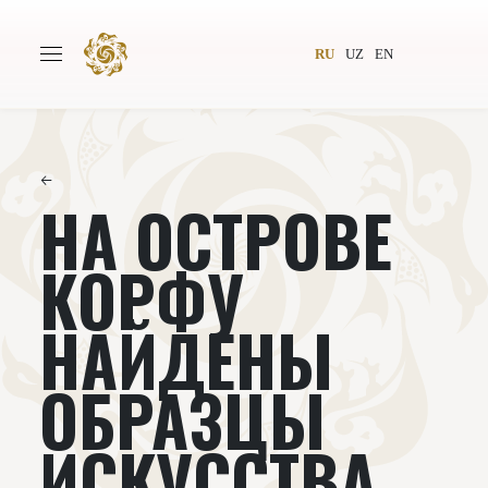
RU
UZ
EN
←
НА ОСТРОВЕ
Главная
О проекте
Авторы
Всемирное общество
КОРФУ
Издательство
Новости
НАЙДЕНЫ
Проекты
Подкасты
ОБРАЗЦЫ
Книги
Видеолекторий
ИСКУССТВА