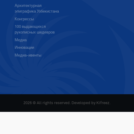
Архитектурная
эпиграфика Узбекистана
Конгрессы
100 выдающихся
рукописных шедевров
Медиа
Инновации
Медиа-ивенты
2026 © All rights reserved. Developed by
Kifreez
.