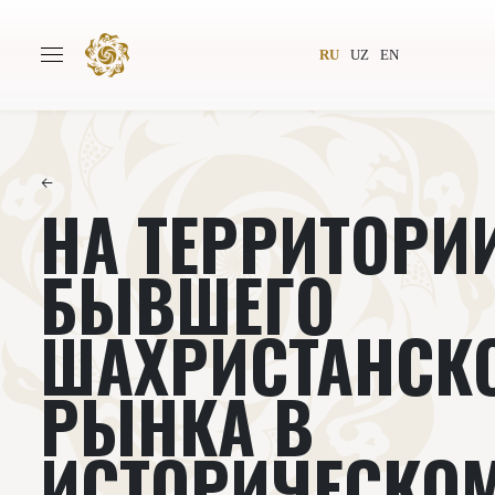
RU
UZ
EN
←
НА ТЕРРИТОРИ
Главная
О проекте
Авторы
Всемирное общество
БЫВШЕГО
Издательство
Новости
ШАХРИСТАНСК
Проекты
Подкасты
РЫНКА В
Книги
Видеолекторий
ИСТОРИЧЕСКО