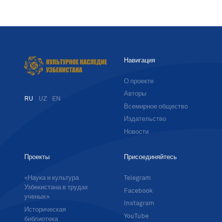
Навигация
О проекте
Авторы
RU
UZ
EN
Всемирное общество
Издательство
Новости
Проекты
Присоединяйтесь
«Наука и культура
Telegram
Узбекистана в трудах
Facebook
ученых»
Instagram
Историческая
YouTube
библиотека