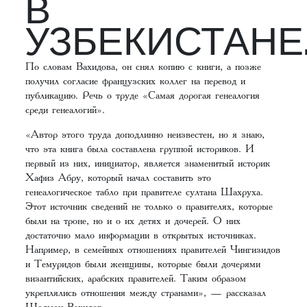
В
УЗБЕКИСТАНЕ
По словам Вахидова, он снял копию с книги, а позже
получил согласие французских коллег на перевод и
публикацию. Речь о труде «Самая дорогая генеалогия
среди генеалогий».
«Автор этого труда доподлинно неизвестен, но я знаю,
что эта книга была составлена группой историков. И
первый из них, инициатор, является знаменитый историк
Хафиз Абру, который начал составить это
генеалогическое табло при правителе султана Шахруха.
Этот источник сведений не только о правителях, которые
были на троне, но и о их детях и дочерей. О них
достаточно мало информации в открытых источниках.
Например, в семейных отношениях правителей Чингизидов
и Темуридов были женщины, которые были дочерями
византийских, арабских правителей. Таким образом
укреплялись отношения между странами», — рассказал
Шодмон Вахидов.