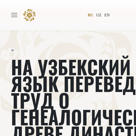
RU
UZ
EN
←
НА УЗБЕКСКИЙ
Главная
О проекте
Авторы
Всемирное общество
ЯЗЫК ПЕРЕВЕД
Издательство
Новости
ТРУД О
Проекты
Подкасты
ГЕНЕАЛОГИЧЕ
Книги
Видеолекторий
ДРЕВЕ ДИНАСТ