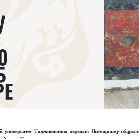
У
Ю
Б
РЕ
й университет Таджикистана передаст Всемирному общест
б Амире Темуре