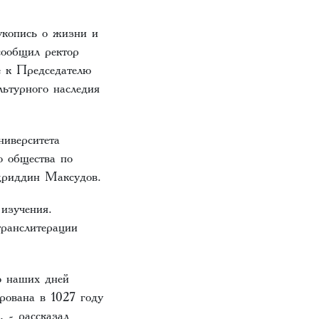
укопись о жизни и
сообщил ректор
 к Председателю
ьтурного наследия
ниверситета
о общества по
адриддин Максудов.
изучения.
транслитерации
о наших дней
ирована в 1027 году
 - рассказал