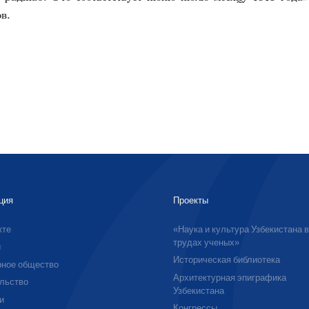
в.
ция
Проекты
кте
«Наука и культура Узбекистана 
трудах ученых»
ы
Историческая библиотека
ное общество
Архитектурная эпиграфика
льство
Узбекистана
и
Конгрессы