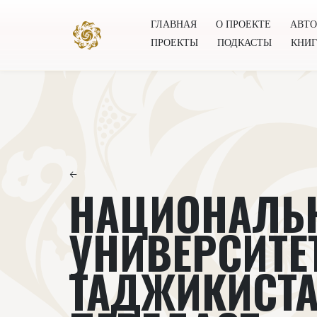
ГЛАВНАЯ
О ПРОЕКТЕ
АВТ
ПРОЕКТЫ
ПОДКАСТЫ
КНИ
Главная
О проекте
Авторы
Всемирное общест
←
НАЦИОНАЛЬ
УНИВЕРСИТЕ
ТАДЖИКИСТ