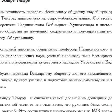
л готовность передать Всемирному обществу старейшую р
 Темура, написанную на старо-узбекском языке. Об этом 
верситета Таджикистана Кобилджон Хушвахтзода в письме
го общества по изучению, сохранению и популяризации кул
всу Абдухаликову.
кописный памятник обнаружил профессор Национального у
ор филологических наук, ученый-навоивед, член Всемирног
ию и популяризации культурного наследия Узбекистана Б
будет передана Всемирному обществу для его дальнейшего 
 также примут участие в подготовке книги-комментария и 
иси.
Амиру Темуру и считается самой древней из дошедших д
ительной части книги отмечается, что рукопись была скоп
е раджаб. Это соответствует июню-июлю месяцу 1618 года»,