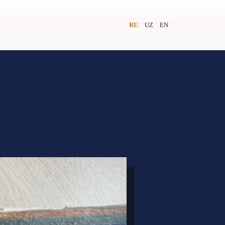
RU
UZ
EN
и
Видеолекторий