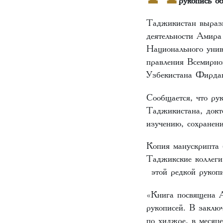
Таджикистан вырази
деятельности Амира
Национального уни
правления Всемирно
Узбекистана Фирда
Сообщается, что ру
Таджикистана, докт
изучению, сохранен
Копия манускрипта 
Таджикские коллеги
этой редкой рукоп
«Книга посвящена 
рукописей. В заключ
по хиджре, в месяц