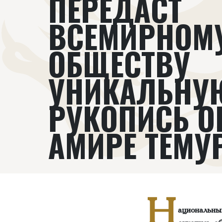
ПЕРЕДАСТ
ВСЕМИРНОМ
ОБЩЕСТВУ
УНИКАЛЬНУ
РУКОПИСЬ О
АМИРЕ ТЕМУ
Н
ациональны
рукопись о