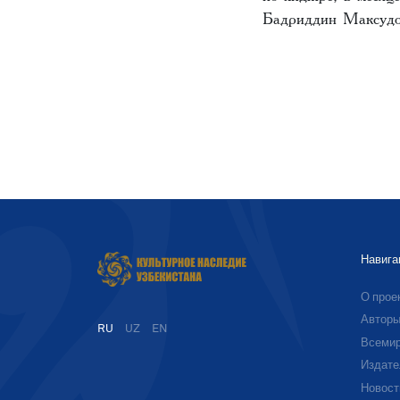
Бадриддин Максудо
Навига
О прое
Автор
RU
UZ
EN
Всемир
Издате
Новост