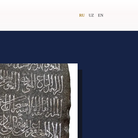
RU
UZ
EN
и
Видеолекторий