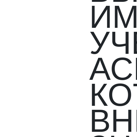
ИМ
УЧ
АС
КО
ВН