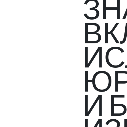
ЗН
ВК
ИС
ЮР
И 