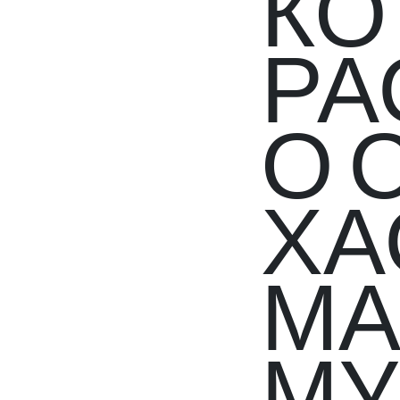
КО
РА
О 
ХА
МА
МУ