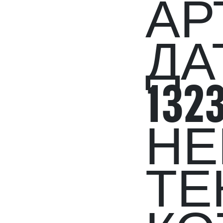
АР
ДА
13
НЕ
ТЕ