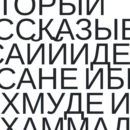
ТОРЫЙ
ССКАЗЫ
САЙЙИД
САНЕ ИБ
ХМУДЕ 
ХАММА