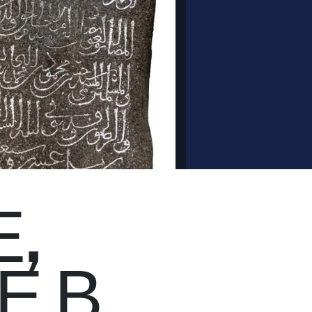
,
Е В