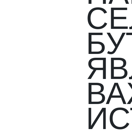
СЕ
БУ
ЯВ
В
ИС