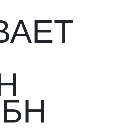
ВАЕТ
Е
Н
ИБН
Д