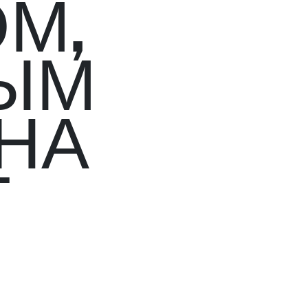
М,
ЫМ
 НА
Т