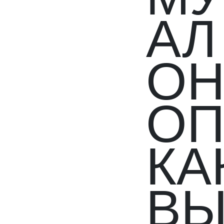
АЛ
О
ОП
КА
В