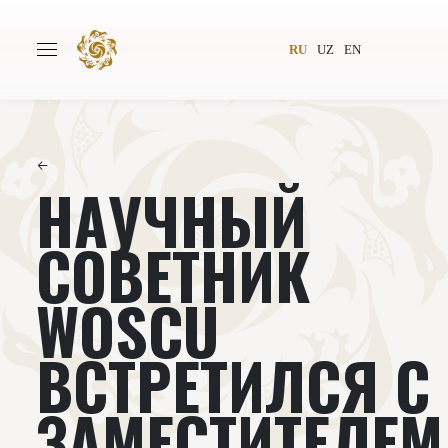
RU
UZ
EN
←
НАУЧНЫЙ
Главная
О проекте
Авторы
Всемирное общество
СОВЕТНИК
Издательство
Новости
WOSCU
Проекты
Подкасты
ВСТРЕТИЛСЯ С
Книги
Видеолекторий
ЗАМЕСТИТЕЛЕМ