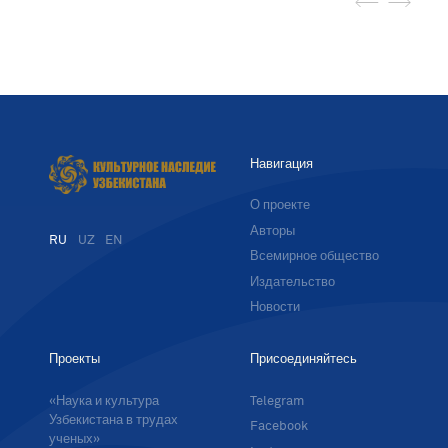
Навигация
О проекте
Авторы
RU
UZ
EN
Всемирное общество
Издательство
Новости
Проекты
Присоединяйтесь
«Наука и культура
Telegram
Узбекистана в трудах
Facebook
ученых»