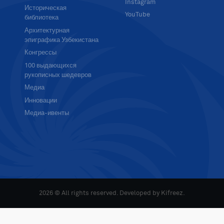
Instagram
Историческая
YouTube
библиотека
Архитектурная
эпиграфика Узбекистана
Конгрессы
100 выдающихся
рукописных шедевров
Медиа
Инновации
Медиа-ивенты
2026 © All rights reserved. Developed by
Kifreez
.