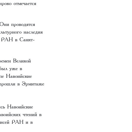
роко отмечается
 Они проводятся
льтурного наследия
й РАН в Санкт-
ремен Великой
 был уже в
опе Навоийские
 прошли в Эрмитаже
ись Навоийские
воийских чтений в
описей РАН и в