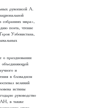
ьных рукописей А.
национальной
в собраниях мира»,
дию поэта, чтение
Героя Узбекистана,
зыкальных
е о праздновании
и объединяющей
аучного и
тения в блокадном
оспевал великий
еловека истины
годарю руководство
РАН, в также
рганизацию этого