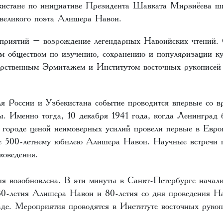
кистане по инициативе Президента Шавката Мирзиёева ши
великого поэта Алишера Навои.
приятий – возрождение легендарных Навоийских чтений.
м обществом по изучению, сохранению и популяризации ку
дарственным Эрмитажем и Институтом восточных рукописе
ля России и Узбекистана событие проводится впервые со в
ы. Именно тогда, 10 декабря 1941 года, когда Ленинград
в городе ценой неимоверных усилий провели первые в Евр
ые 500-летнему юбилею Алишера Навои. Научные встречи
коведения.
ия возобновлена. В эти минуты в Санкт-Петербурге начал
80-летия Алишера Навои и 80-летия со дня проведения На
де. Мероприятия проводятся в Институте восточных рук
.