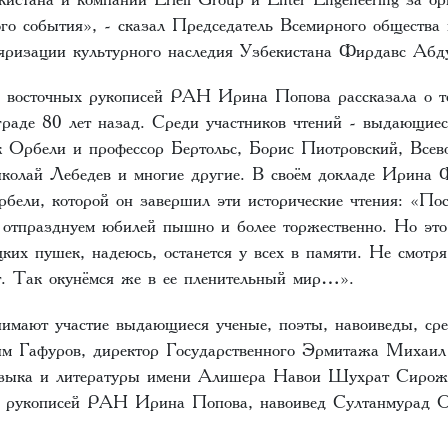
ого события», - сказал Председатель Всемирного общества
яризации культурного наследия Узбекистана Фирдавс Аб
 восточных рукописей РАН Ирина Попова рассказала о т
граде 80 лет назад. Среди участников чтений - выдающиес
к Орбели и профессор Бертольс, Борис Пиотровский, Всев
колай Лебедев и многие другие. В своём докладе Ирина 
рбели, которой он завершил эти исторические чтения: «По
, отпразднуем юбилей пышно и более торжественно. Но это
ких пушек, надеюсь, останется у всех в памяти. Не смотря
т. Так окунёмся же в ее пленительный мир…».
имают участие выдающиеся ученые, поэты, навоиведы, ср
м Гафуров, директор Государственного Эрмитажа Михаил
языка и литературы имени Алишера Навои Шухрат Сирожи
ых рукописей РАН Ирина Попова, навоивед Султанмурад 