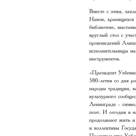
Вместе с этим, зап
Навои, хранящихся 
библиотеке, выстав
круглый стол с уча
произведений Алише
исполнительницы м
инструментов.
«Президент Узбекис
580-летия со дня 
народы традиции, к
культурного сообще
Ленинграде - симво
поэт. И сегодня в 
продолжают жить и 
и коллективы Госуд
Правительство Узбек