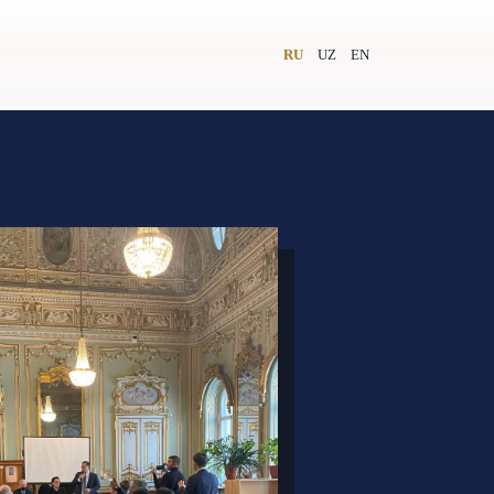
RU
UZ
EN
и
Видеолекторий