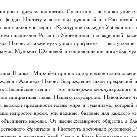
ланирован цикл мероприятий. Среди них - выставки уникал
в фондах Института восточных рукописей и в Российской 
ка книг-альбомов серии «Культурное наследие Узбекистана 
стием навоиведов России и Узбекистана, посвященный насле
ра Навои, а также культурная программа – выступление 
акомов Муножат Юлчиевой в сопровождении ансамбля му
тана Шавкат Мирзиёев принял историческое постановлени
рождения Алишера Навои. Возрождение такой прекрасной 
ак Навоийские чтения – это поддержка международного н
ства инициативы главы Нашего государства. Навоийские ч
л высокой преданности идеям мира и гуманизма, который в
наше непростое время, эти важные, базовые для каждого ч
объединять народы. От имени Всемирного общества я бла
арственного Эрмитажа и Института восточных рукописей 
истана и компании Eriell Group и Enter Engeneering за о