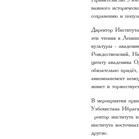
важного историческ
сохранению и попул
Директор Института
эти чтения в Ленин
культуры - академи
Рождественский, Ни
цитату академика О
обязательно придёт
аккомпанемент немец
живет и торжествуе
В мероприятии прин
Узбекистана Ибраги
ректор института 
института восточн
другие.