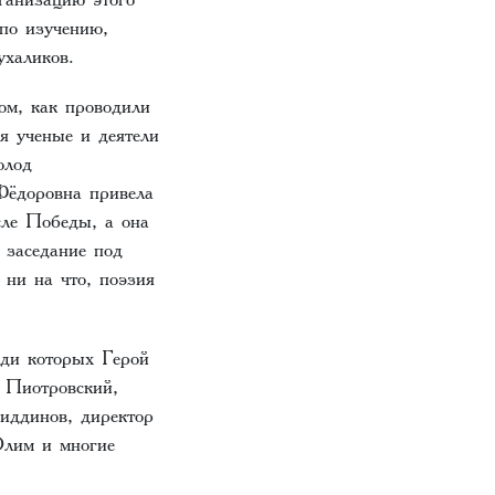
 по изучению,
духаликов.
ом, как проводили
я ученые и деятели
олод
Фёдоровна привела
сле Победы, а она
 заседание под
 ни на что, поэзия
еди которых Герой
 Пиотровский,
ддинов, директор
Олим и многие