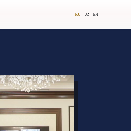
RU
UZ
EN
и
Видеолекторий