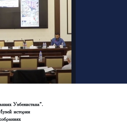
ниях Узбекистана”.
Музей истории
собраниях