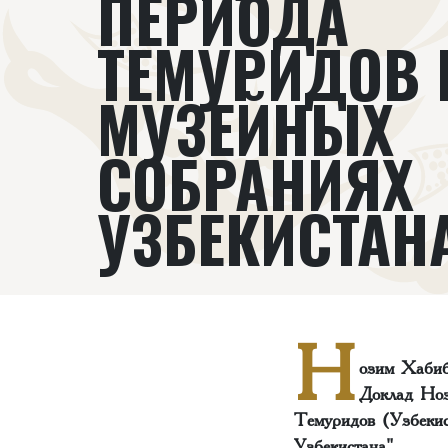
ПЕРИОДА
ТЕМУРИДОВ 
МУЗЕЙНЫХ
СОБРАНИЯХ
УЗБЕКИСТАНА
Н
озим Хабиб
Доклад Ноз
Темуридов (Узбекис
Узбекистана".