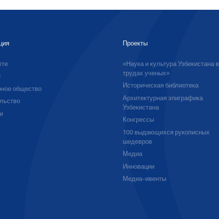
ция
Проекты
кте
«Наука и культура Узбекистана 
трудах ученых»
ы
Историческая библиотека
ное общество
Архитектурная эпиграфика
льство
Узбекистана
и
Конгрессы
100 выдающихся рукописных
шедевров
Медиа
Инновации
Медиа-ивенты