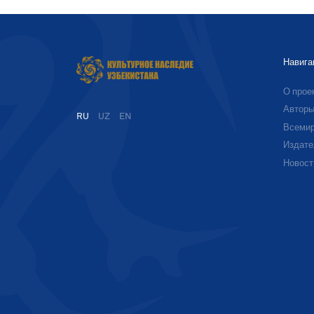
Навига
О прое
Автор
RU
UZ
EN
Всемир
Издате
Новост